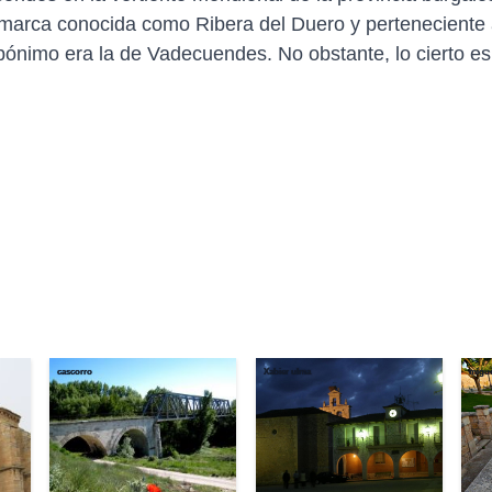
omarca conocida como Ribera del Duero y perteneciente a
opónimo era la de Vadecuendes. No obstante, lo cierto es
cascorro
Xabier ulma
migue