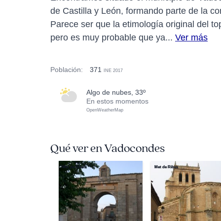
de Castilla y León, formando parte de la c
Parece ser que la etimología original del t
pero es muy probable que ya...
Ver más
Población:
371
INE 2017
algo de nubes, 33º
En estos momentos
OpenWeatherMap
Qué ver en Vadocondes
Met de Ribes
Met de Ribes