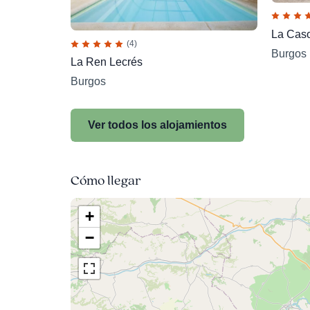
La Cas
(4)
Burgos
La Ren Lecrés
Burgos
Ver todos los alojamientos
Cómo llegar
+
−