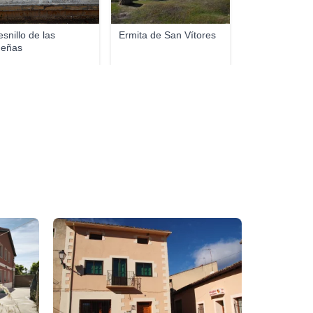
esnillo de las
Ermita de San Vítores
eñas