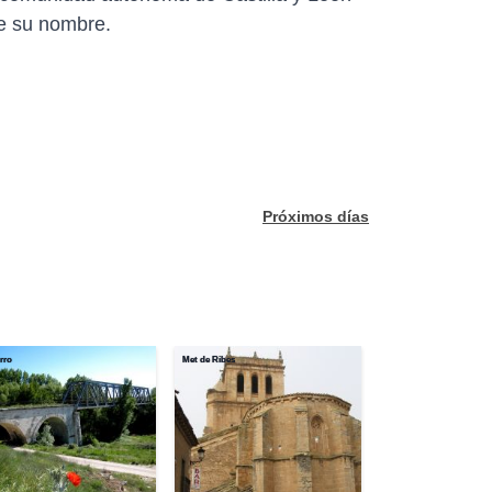
de su nombre.
Próximos días
rro
Met de Ribes