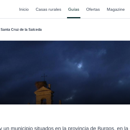
Inicio
Casas rurales
Guías
Ofertas
Magazine
Santa Cruz de la Salceda
y un municipio situados en la provincia de Burgos, en 