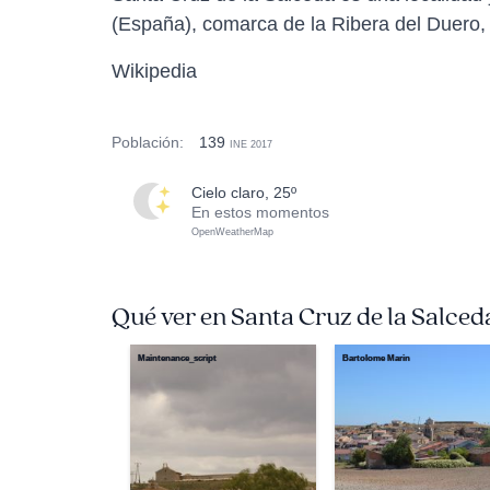
(España), comarca de la Ribera del Duero, 
Wikipedia
Población:
139
INE 2017
cielo claro, 25º
En estos momentos
OpenWeatherMap
Qué ver en Santa Cruz de la Salced
Maintenance_script
Bartolome Marin