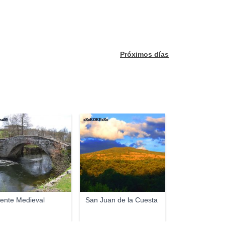
Próximos días
na59
xXxKOKExXx
ente Medieval
San Juan de la Cuesta