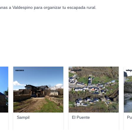
anas a Valdespino para organizar tu escapada rural.
vacceos
selegna59
seleg
Sampil
El Puente
Pu