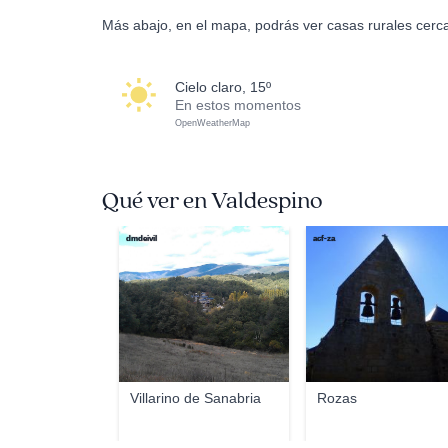
Más abajo, en el mapa, podrás ver casas rurales cerc
cielo claro, 15º
En estos momentos
OpenWeatherMap
Qué ver en Valdespino
dmdeivil
acf-za
Villarino de Sanabria
Rozas