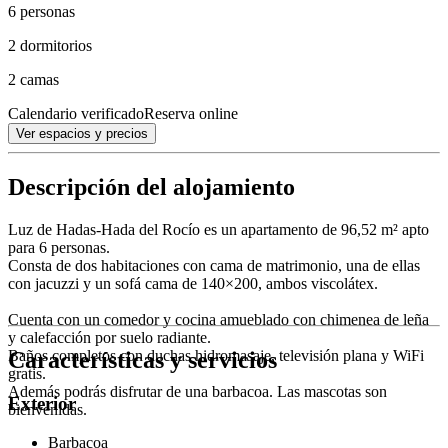
6 personas
2 dormitorios
2 camas
Calendario verificado
Reserva online
Ver espacios y precios
Descripción del alojamiento
Luz de Hadas-Hada del Rocío es un apartamento de 96,52 m² apto
para 6 personas.
Consta de dos habitaciones con cama de matrimonio, una de ellas
con jacuzzi y un sofá cama de 140×200, ambos viscolátex.
Cuenta con un comedor y cocina amueblado con chimenea de leña
y calefacción por suelo radiante.
Características y servicios
Baños completos con duchas hidromasaje, televisión plana y WiFi
gratis.
Además podrás disfrutar de una barbacoa. Las mascotas son
Exterior
bienvenidas.
Barbacoa