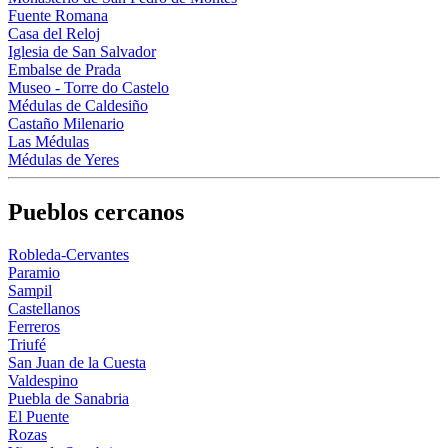
Fuente Romana
Casa del Reloj
Iglesia de San Salvador
Embalse de Prada
Museo - Torre do Castelo
Médulas de Caldesiño
Castaño Milenario
Las Médulas
Médulas de Yeres
Pueblos cercanos
Robleda-Cervantes
Paramio
Sampil
Castellanos
Ferreros
Triufé
San Juan de la Cuesta
Valdespino
Puebla de Sanabria
El Puente
Rozas