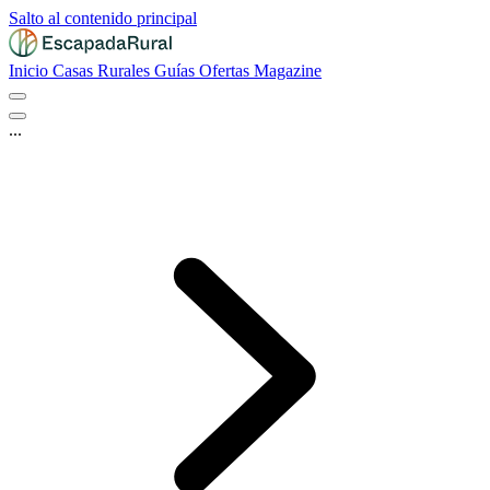
Salto al contenido principal
Inicio
Casas Rurales
Guías
Ofertas
Magazine
...