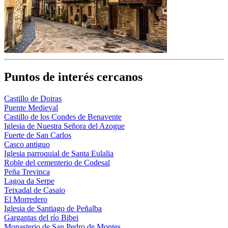
Puntos de interés cercanos
Castillo de Doiras
Puente Medieval
Castillo de los Condes de Benavente
Iglesia de Nuestra Señora del Azogue
Fuerte de San Carlos
Casco antiguo
Iglesia parroquial de Santa Eulalia
Roble del cementerio de Codesal
Peña Trevinca
Lagoa da Serpe
Teixadal de Casaio
El Morredero
Iglesia de Santiago de Peñalba
Gargantas del río Bibei
Monasterio de San Pedro de Montes