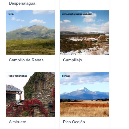
Despeñalagua
Fofo.
www.alucherosdelpedal.com
Campillo de Ranas
Campillejo
Rober robertobas
Sonsaz
Almiruete
Pico Ocejón