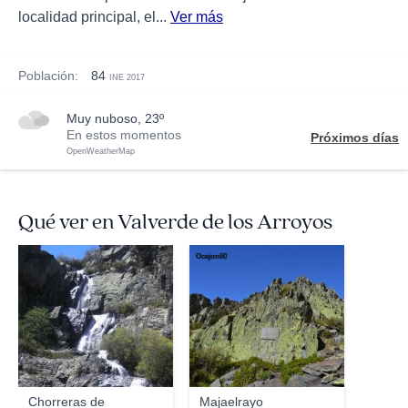
localidad principal, el...
Ver más
Población:
84
INE 2017
muy nuboso, 23º
En estos momentos
Próximos días
OpenWeatherMap
Qué ver en Valverde de los Arroyos
Valakirka
Ocejon60
Chorreras de
Majaelrayo