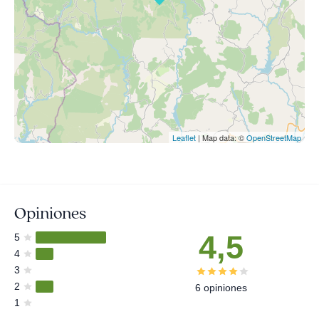
Leaflet
| Map data: ©
OpenStreetMap
Opiniones
4,5
5
4
3
2
6 opiniones
1