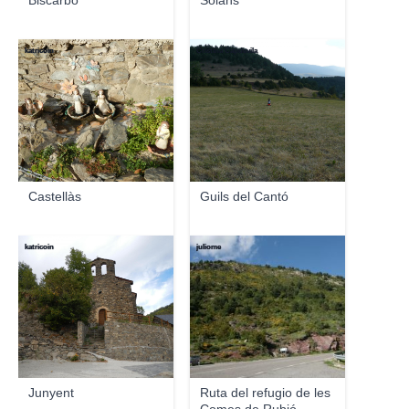
Biscarbó
Solans
katricoin
Cristina Capdevila
Castellàs
Guils del Cantó
katricoin
juliome
Junyent
Ruta del refugio de les