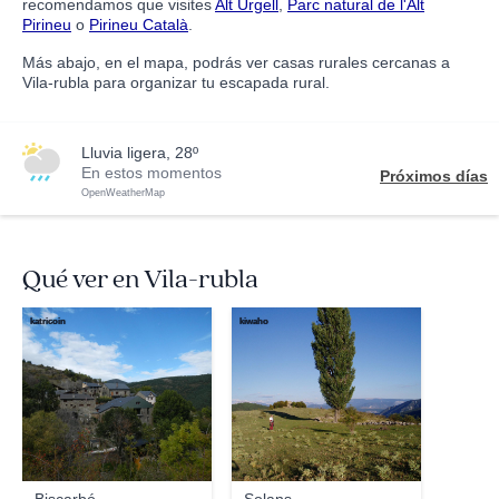
recomendamos que visites
Alt Urgell
,
Parc natural de l'Alt
Pirineu
o
Pirineu Català
.
Más abajo, en el mapa, podrás ver casas rurales cercanas a
Vila-rubla para organizar tu escapada rural.
lluvia ligera, 28º
En estos momentos
Próximos días
OpenWeatherMap
Qué ver en Vila-rubla
katricoin
kiwaho