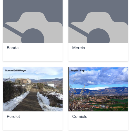
Boada
Mereia
Gustau Erill i Pinyot
Angela LLop
Perolet
Comiols