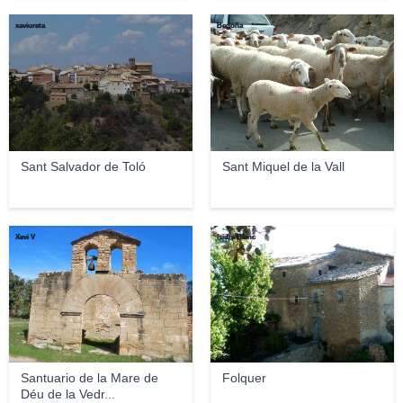
xaviureta
Begoña
Sant Salvador de Toló
Sant Miquel de la Vall
Xevi V
Isidre Blanc
Santuario de la Mare de
Folquer
Déu de la Vedr...