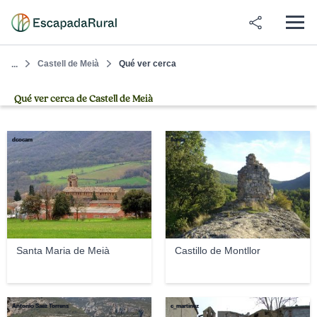
Castell de Meià
Qué ver cerca
...
Qué ver cerca de Castell de Meià
dcocam
Ilerda
Santa Maria de Meià
Castillo de Montllor
Antonio Saez Torrens
c_martinez