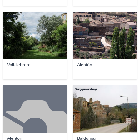
panoramio
Antonio Saez Torrens
Vall-llebrera
Alentón
Viatgepercatalunya
Alentorn
Baldomar