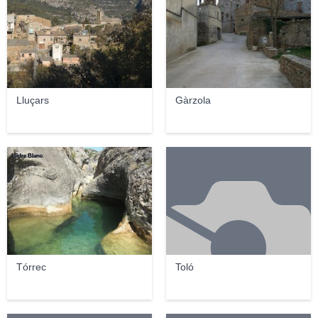
Lluçars
Gàrzola
Isidre Blanc
Tórrec
Toló