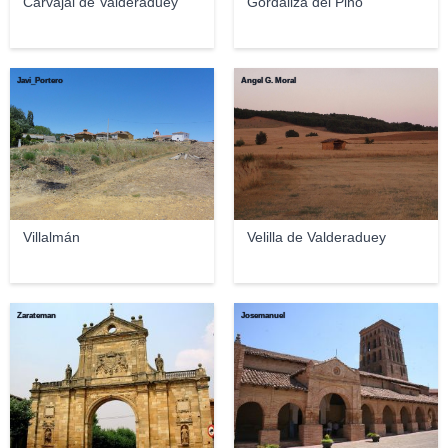
Carvajal de Valderaduey
Gordaliza del Pino
Javi_Portero
Angel G. Moral
Villalmán
Velilla de Valderaduey
Zarateman
Josemanuel