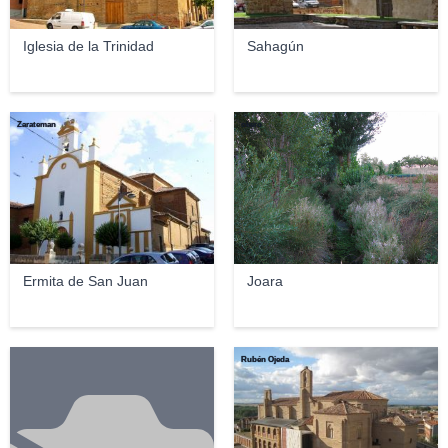
Iglesia de la Trinidad
Sahagún
Zarateman
okero
Ermita de San Juan
Joara
Rubén Ojeda