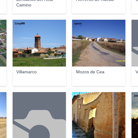
Camino
Cony999
syncm
Villamarco
Mozos de Cea
V
pcllin
JOS