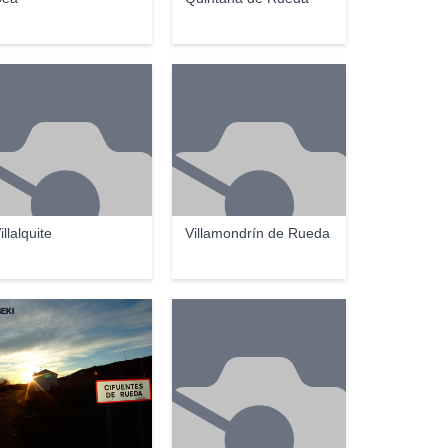
illalquite
Villamondrín de Rueda
EKI