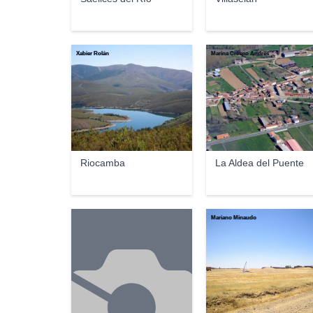
Xabier Rolán
Marina Crespo Andrés
Riocamba
La Aldea del Puente
Mariano Minaudo