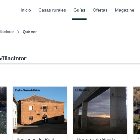
Inicio
Casas rurales
Guías
Ofertas
Magazine
llacintor
Qué ver
illacintor
Carlos Sieiro del Nido
LLANADAY
fjd
Bercianos del Real
Herreros de Rueda