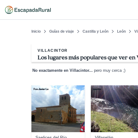
Inicio
Guías de viaje
Castilla y León
León
Vi
VILLACINTOR
Los lugares más populares que ver en V
No exactamente en Villacintor...
pero muy cerca ;)
Fco.Javier Le
saurito
Saelices del Río
Villaselán