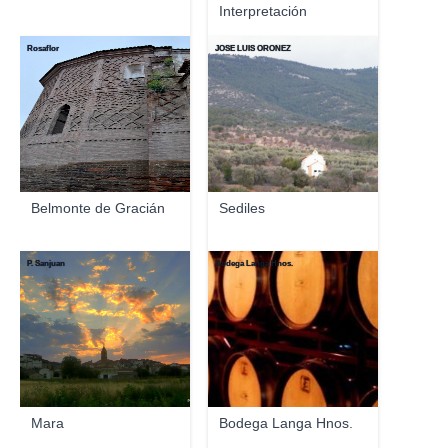
Interpretación
"Baltasar Gra...
Rosaflor
JOSE LUIS OROÑEZ
Belmonte de Gracián
Sediles
P. Sanjuan
Bodega Langa Hnos.
Mara
Bodega Langa Hnos.