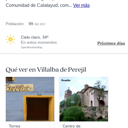
Comunidad de Calatayud, com...
Ver más
Población:
99
INE 2017
cielo claro, 34º
En estos momentos
Próximos días
OpenWeatherMap
Qué ver en Villalba de Perejil
Pedro
Rosaflor
Torres
Centro de