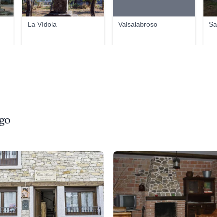
La Vídola
Valsalabroso
Sa
ego