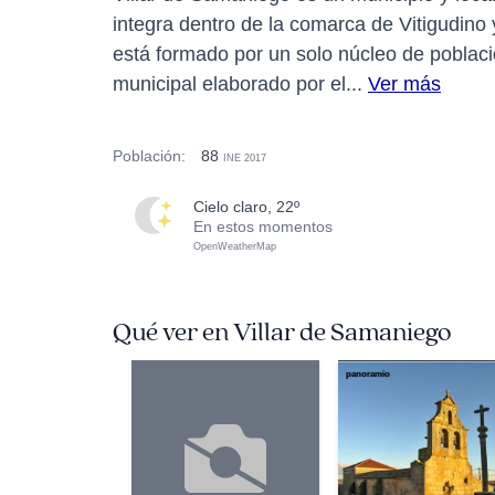
integra dentro de la comarca de Vitigudino 
está formado por un solo núcleo de poblaci
municipal elaborado por el...
Ver más
Población:
88
INE 2017
cielo claro, 22º
En estos momentos
OpenWeatherMap
Qué ver en Villar de Samaniego
panoramio