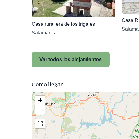
Casa Ru
Casa rural era de los trigales
Salama
Salamanca
Ver todos los alojamientos
Cómo llegar
+
−