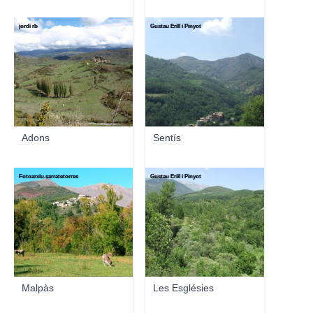
jordi rb
Gustau Erill i Pinyot
Adons
Sentís
Fotoarxiu.sarratetorres
Gustau Erill i Pinyot
Malpàs
Les Esglésies