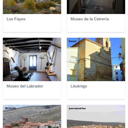
Los Fayos
Museo de la Cetrería
Museo del Labrador
Kascof
Museo del Labrador
Lituénigo
JECALDO
jose manuel bec