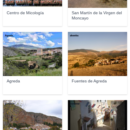
Centro de Micología
San Martín de la Virgen del
Moncayo
Agreda_
aloenba
Agreda
Fuentes de Agreda
ocminter
ocminter