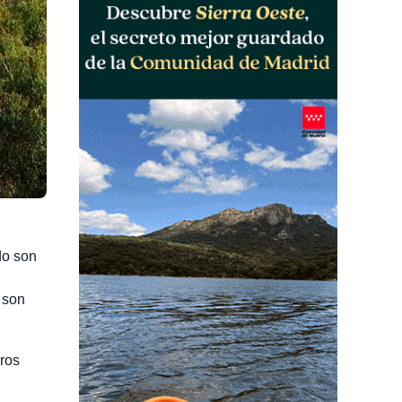
do son
 son
oros