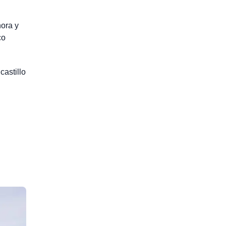
hora y
co
castillo