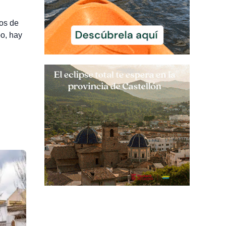
tos de
po, hay