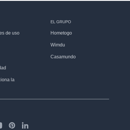
EL GRUPO
es de uso
Hometogo
d
Wimdu
Casamundo
dad
iona la