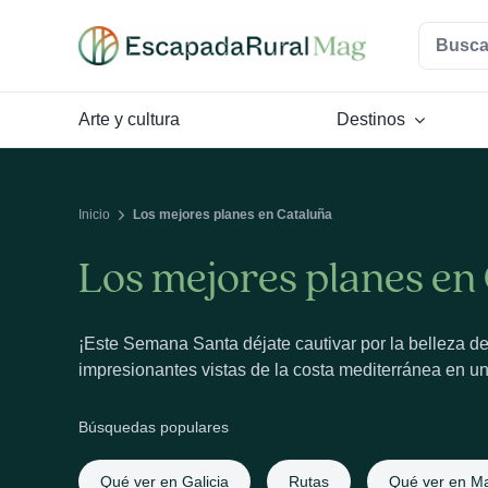
Saltar
Buscar:
al
contenido
Arte y cultura
Destinos
Inicio
Los mejores planes en Cataluña
Los mejores planes en
¡Este Semana Santa déjate cautivar por la belleza de 
impresionantes vistas de la costa mediterránea en un
Búsquedas populares
Qué ver en Galicia
Rutas
Qué ver en Ma