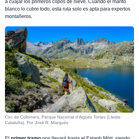
a cuajar los primeros copos de nieve. Cuando el manto
blanco lo cubre todo, esta ruta solo es apta para expertos
montañeros.
Circ de Colomers, Parque Nacional d’Aigües Tortes (Lleida-
Cataluña). Por José R. Marqués
El
primer tramo
nos llevará hasta el Estanh Mòrt, siendo