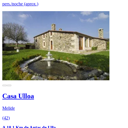
pers./noche (aprox.)
Casa Ulloa
Melide
(42)
A 18.1 Km de Antas de Ulla.