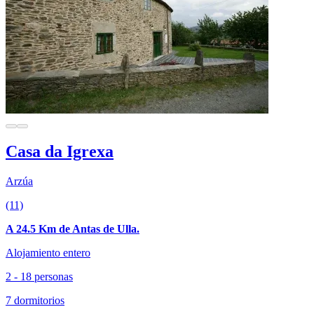
Casa da Igrexa
Arzúa
(11)
A 24.5 Km de Antas de Ulla.
Alojamiento entero
2 - 18 personas
7 dormitorios