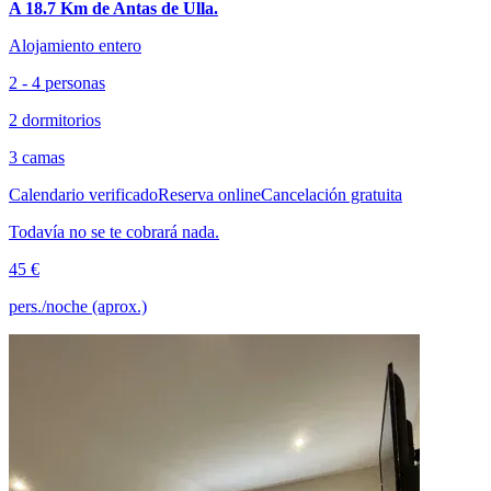
A 18.7 Km de Antas de Ulla.
Alojamiento entero
2 - 4 personas
2 dormitorios
3 camas
Calendario verificado
Reserva online
Cancelación gratuita
Todavía no se te cobrará nada.
45 €
pers./noche (aprox.)