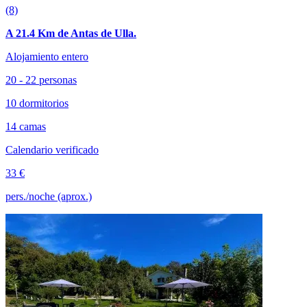
(8)
A 21.4 Km de Antas de Ulla.
Alojamiento entero
20 - 22 personas
10 dormitorios
14 camas
Calendario verificado
33 €
pers./noche (aprox.)