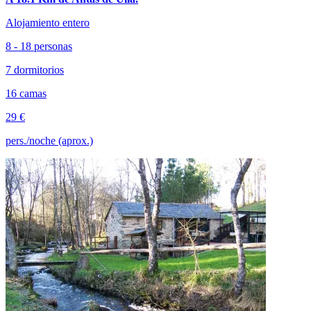
Alojamiento entero
8 - 18 personas
7 dormitorios
16 camas
29 €
pers./noche (aprox.)