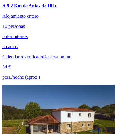
A 9.2 Km de Antas de Ulla.
Alojamiento entero
10 personas
5 dormitorios
5 camas
Calendario verificado
Reserva online
34 €
pers./noche (aprox.)