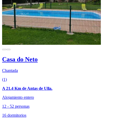
Casa do Neto
Chantada
(1)
A 21.4 Km de Antas de Ulla.
Alojamiento entero
12 - 52 personas
16 dormitorios