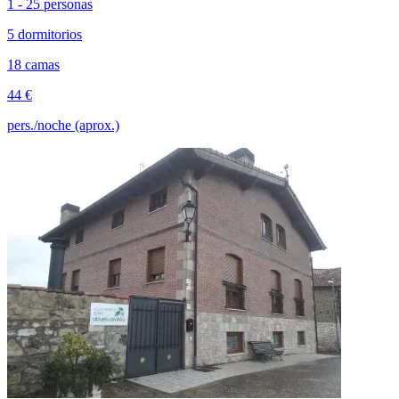
1 - 25 personas
5 dormitorios
18 camas
44 €
pers./noche (aprox.)