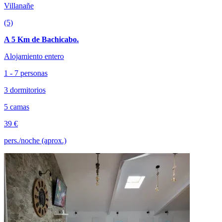
Villanañe
(5)
A 5 Km de Bachicabo.
Alojamiento entero
1 - 7 personas
3 dormitorios
5 camas
39 €
pers./noche (aprox.)