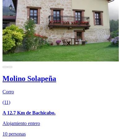
Molino Solapeña
Corro
(11)
A 12.7 Km de Bachicabo.
Alojamiento entero
10 personas