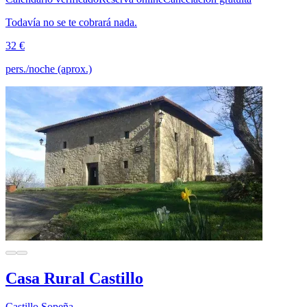
Todavía no se te cobrará nada.
32 €
pers./noche (aprox.)
Casa Rural Castillo
Castillo Sopeña