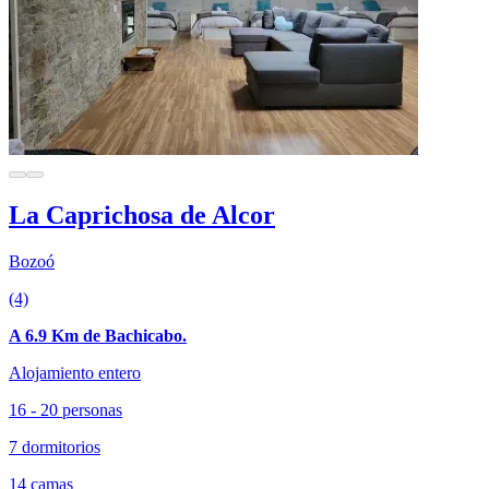
La Caprichosa de Alcor
Bozoó
(4)
A 6.9 Km de Bachicabo.
Alojamiento entero
16 - 20 personas
7 dormitorios
14 camas