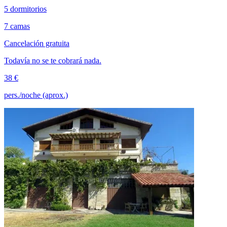
5 dormitorios
7 camas
Cancelación gratuita
Todavía no se te cobrará nada.
38 €
pers./noche (aprox.)