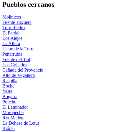
Pueblos cercanos
Molinicos
Fuente-Higuera
Torre-Pedro
El Pardal
Los Alejos
La Alfera
Llano de la Torre
Peñarrubia
Fuente del Taif
Los Collados
Cañada del Provencio
Alto de Vegallera
Raspilla
Boche
Yeste
Bogarra
Potiche
El Laminador
Moropeche
Río Madera
La Dehesa de Letur
Riópar