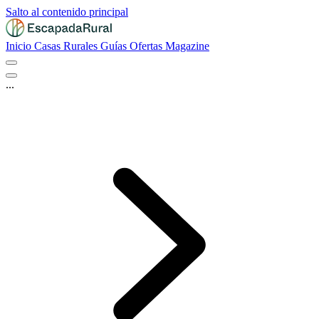
Salto al contenido principal
Inicio
Casas Rurales
Guías
Ofertas
Magazine
...