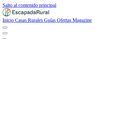
Salto al contenido principal
Inicio
Casas Rurales
Guías
Ofertas
Magazine
...