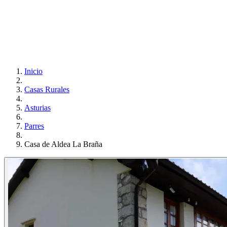
Inicio
Casas Rurales
Asturias
Parres
Casa de Aldea La Braña