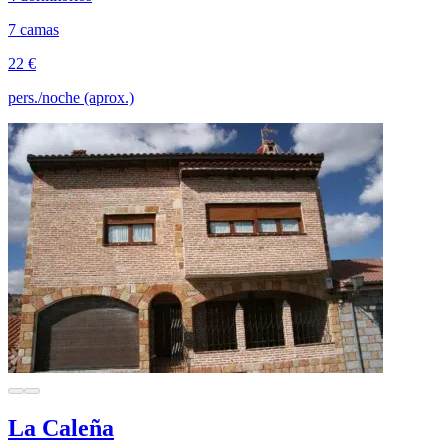
7 camas
22 €
pers./noche (aprox.)
La Caleña