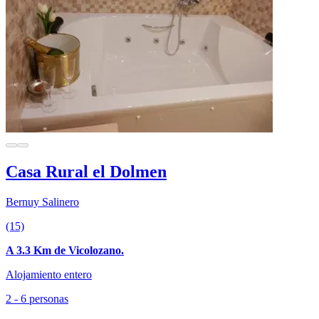
Casa Rural el Dolmen
Bernuy Salinero
(15)
A 3.3 Km de Vicolozano.
Alojamiento entero
2 - 6 personas