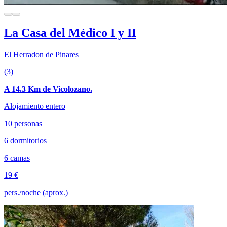
La Casa del Médico I y II
El Herradon de Pinares
(3)
A 14.3 Km de Vicolozano.
Alojamiento entero
10 personas
6 dormitorios
6 camas
19 €
pers./noche (aprox.)