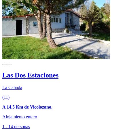
Las Dos Estaciones
La Cañada
(11)
A 14.5 Km de Vicolozano.
Alojamiento entero
1 - 14 personas