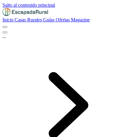
Salto al contenido principal
Inicio
Casas Rurales
Guías
Ofertas
Magazine
...