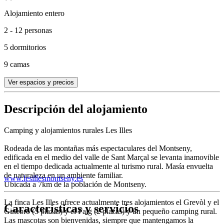
Alojamiento entero
2 - 12 personas
5 dormitorios
9 camas
Ver espacios y precios
Descripción del alojamiento
Camping y alojamientos rurales Les Illes
Rodeada de las montañas más espectaculares del Montseny,
edificada en el medio del valle de Sant Marçal se levanta inamovible
en el tiempo dedicada actualmente al turismo rural. Masía envuelta
de naturaleza en un ambiente familiar.
www.lesillesmontseny.es
Ubicada a 7km de la población de Montseny.
La finca Les Illes ofrece actualmente tres alojamientos el Grevòl y el
Características y servicios
Ginebró (5 plazas) y el Faig (2 plazas) y un pequeño camping rural.
Las mascotas son bienvenidas, siempre que mantengamos la