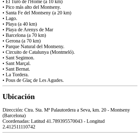
• El Turó de l'Home (a 10 km)
• Pico más alto del Montseny.
• Santa Fe del Montseny (a 20 km)
• Lago.
• Playa (a 40 km)
• Playa de Arenys de Mar
• Barcelona (a 70 km)
• Gerona (a 70 km)
• Parque Natural del Montseny.
• Circuito de Catalunya (Montmeló).
• Sant Segimon.
• Sant Marçal.
• Sant Bernat.
• La Tordera.
• Pous de Glaç de Les Agudes.
Ubicación
Dirección:
Ctra. Sta. Mª Palautordera a Seva, km. 20 - Montseny
(Barcelona)
Coordenadas:
Latitud 41.789395570043 - Longitud
2.412511110742