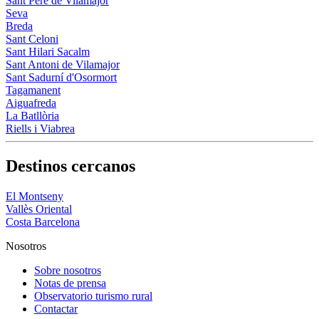
Sant Pere de Vilamajor
Seva
Breda
Sant Celoni
Sant Hilari Sacalm
Sant Antoni de Vilamajor
Sant Sadurní d'Osormort
Tagamanent
Aiguafreda
La Batllòria
Riells i Viabrea
Destinos cercanos
El Montseny
Vallès Oriental
Costa Barcelona
Nosotros
Sobre nosotros
Notas de prensa
Observatorio turismo rural
Contactar