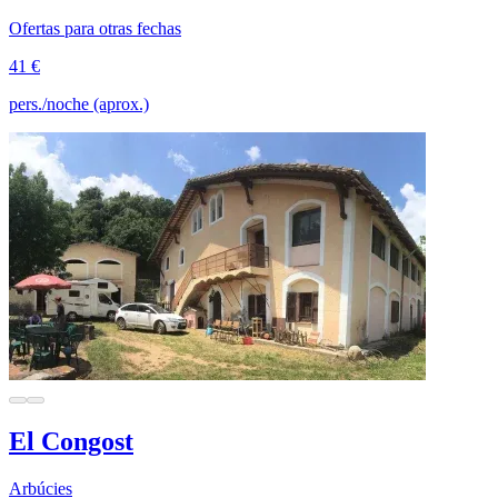
Ofertas para otras fechas
41 €
pers./noche (aprox.)
El Congost
Arbúcies