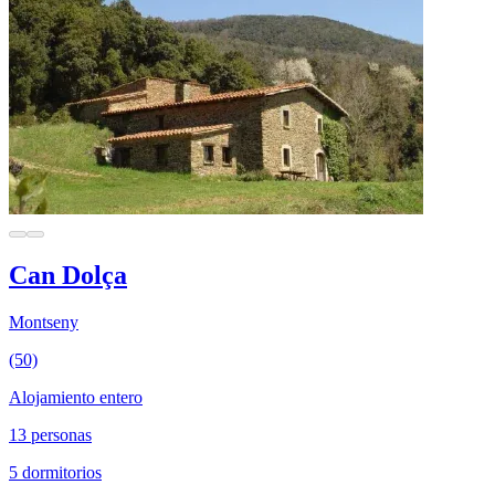
Can Dolça
Montseny
(50)
Alojamiento entero
13 personas
5 dormitorios