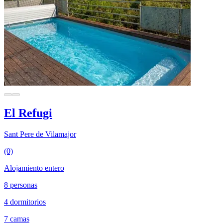
El Refugi
Sant Pere de Vilamajor
(0)
Alojamiento entero
8 personas
4 dormitorios
7 camas