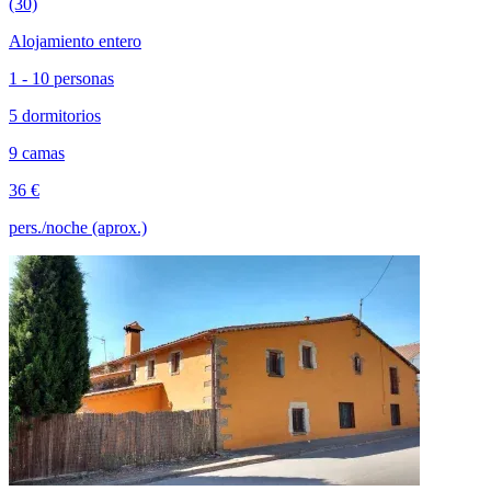
(30)
Alojamiento entero
1 - 10 personas
5 dormitorios
9 camas
36 €
pers./noche (aprox.)