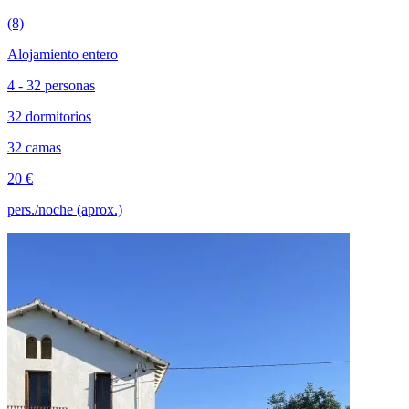
(8)
Alojamiento entero
4 - 32 personas
32 dormitorios
32 camas
20 €
pers./noche (aprox.)