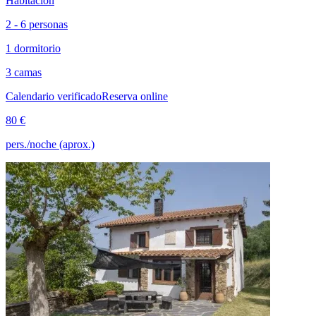
Habitación
2 - 6 personas
1 dormitorio
3 camas
Calendario verificado
Reserva online
80 €
pers./noche (aprox.)