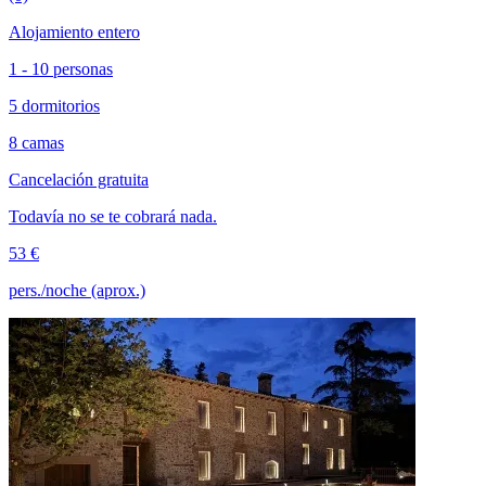
Alojamiento entero
1 - 10 personas
5 dormitorios
8 camas
Cancelación gratuita
Todavía no se te cobrará nada.
53 €
pers./noche (aprox.)