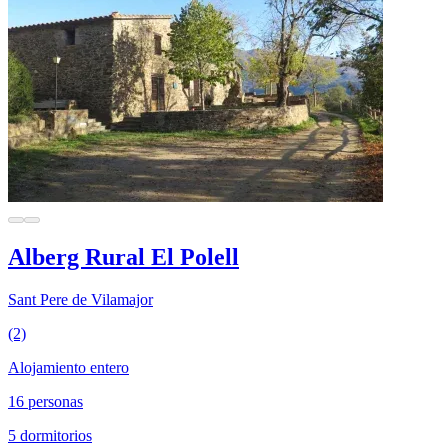
Alberg Rural El Polell
Sant Pere de Vilamajor
(2)
Alojamiento entero
16 personas
5 dormitorios