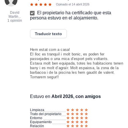
Opinado el
14 abril 2026
El propietario ha certificado que esta
David
Martín...
persona estuvo en el alojamiento.
1 opinión
Traducir texto
Hem estat com a casa!
El lloc es tranquil i molt bonic, es poden fer
passejades o una mica d’esport pels voltants.
Estava molt ben equipada, totes les habitacions tenen
bany i es molt d’agraïr. Molt espaiosa, la zona de la
barbacoa i de la piscina les hem gaudit de valent.
Tornarem segur!!
Estuvo en
Abril 2026, con amigos
Limpieza
Trato del propietario
Entorno
Equipamiento
Relación