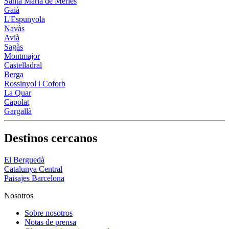
Santa Maria de Merlès
Gaià
L'Espunyola
Navàs
Avià
Sagàs
Montmajor
Castelladral
Berga
Rossinyol i Coforb
La Quar
Capolat
Gargallà
Destinos cercanos
El Berguedà
Catalunya Central
Paisajes Barcelona
Nosotros
Sobre nosotros
Notas de prensa