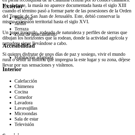
No obstante, la masía no aparece documentada hasta el siglo XIII
Exterior
cuando el término pasó a formar parte de las posesiones de la Orden
del Temple de San Juan de Jerusalén. Este, debió conservar la
Barbacoa
misma extensión territorial hasta el siglo XVI.
Jardín
Terraza
Un lugar tranquilo, rodeado de naturaleza y perfiles de sierras que
Zona de aparcamiento
dibujan los horizontes que la rodean, donde la actividad agrícola y
ramadera sigue llevándose a cabo.
Accesibilidad
Si quieres disfrutar de unos días de paz y sosiego, vivir el mundo
Habitación adaptada
rural o sentir la historia que impregna la este lugar y su zona, déjese
llevar por sus sensaciones y visítenos.
Interior
Calefacción
Chimenea
Cocina
Comedor
Lavadora
Lavavajillas
Microondas
Sala de estar
Televisión