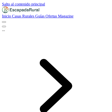
Salto al contenido principal
Inicio
Casas Rurales
Guías
Ofertas
Magazine
...