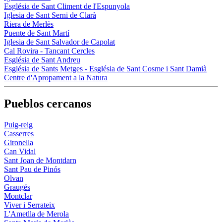
Església de Sant Climent de l'Espunyola
Iglesia de Sant Serni de Clarà
Riera de Merlès
Puente de Sant Martí
Iglesia de Sant Salvador de Capolat
Cal Rovira - Tancant Cercles
Església de Sant Andreu
Església de Sants Metges - Església de Sant Cosme i Sant Damià
Centre d'Apropament a la Natura
Pueblos cercanos
Puig-reig
Casserres
Gironella
Can Vidal
Sant Joan de Montdarn
Sant Pau de Pinós
Olvan
Graugés
Montclar
Viver i Serrateix
L'Ametlla de Merola