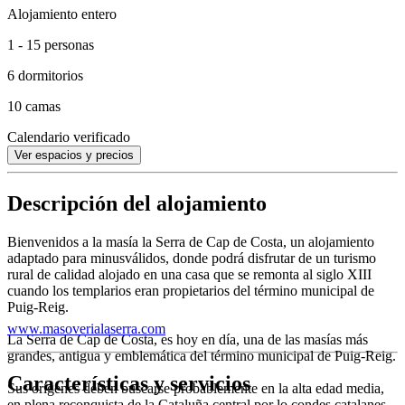
Alojamiento entero
1 - 15 personas
6 dormitorios
10 camas
Calendario verificado
Ver espacios y precios
Descripción del alojamiento
Bienvenidos a la masía la Serra de Cap de Costa, un alojamiento
adaptado para minusválidos, donde podrá disfrutar de un turismo
rural de calidad alojado en una casa que se remonta al siglo XIII
cuando los templarios eran propietarios del término municipal de
Puig-Reig.
www.masoverialaserra.com
La Serra de Cap de Costa, es hoy en día, una de las masías más
grandes, antigua y emblemática del término municipal de Puig-Reig.
Características y servicios
Sus orígenes deben buscarse probablemente en la alta edad media,
en plena reconquista de la Cataluña central por lo condes catalanes.