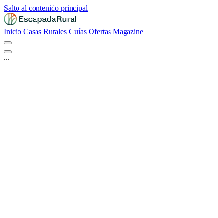
Salto al contenido principal
Inicio
Casas Rurales
Guías
Ofertas
Magazine
...