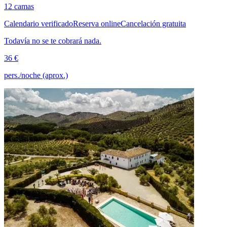
12 camas
Calendario verificado
Reserva online
Cancelación gratuita
Todavía no se te cobrará nada.
36 €
pers./noche (aprox.)