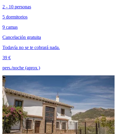
2 - 10 personas
5 dormitorios
9 camas
Cancelación gratuita
Todavía no se te cobrará nada.
39 €
pers./noche (aprox.)