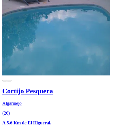
Cortijo Pesquera
Algarinejo
(26)
A 5.6 Km de El Higueral.