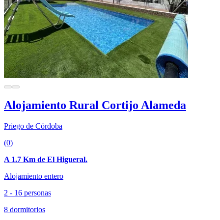
Alojamiento Rural Cortijo Alameda
Priego de Córdoba
(0)
A 1.7 Km de El Higueral.
Alojamiento entero
2 - 16 personas
8 dormitorios