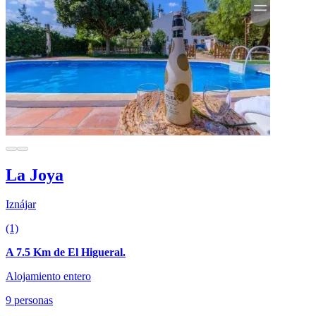
La Joya
Iznájar
(1)
A 7.5 Km de El Higueral.
Alojamiento entero
9 personas