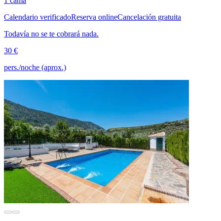
1 cama
Calendario verificado
Reserva online
Cancelación gratuita
Todavía no se te cobrará nada.
30 €
pers./noche (aprox.)