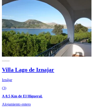
Villa Lago de Iznajar
Iznájar
(3)
A 8.5 Km de El Higueral.
Alojamiento entero