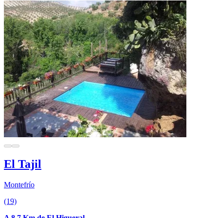
El Tajil
Montefrío
(19)
A 8.7 Km de El Higueral.