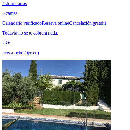
4 dormitorios
6 camas
Calendario verificado
Reserva online
Cancelación gratuita
Todavía no se te cobrará nada.
23 €
pers./noche (aprox.)