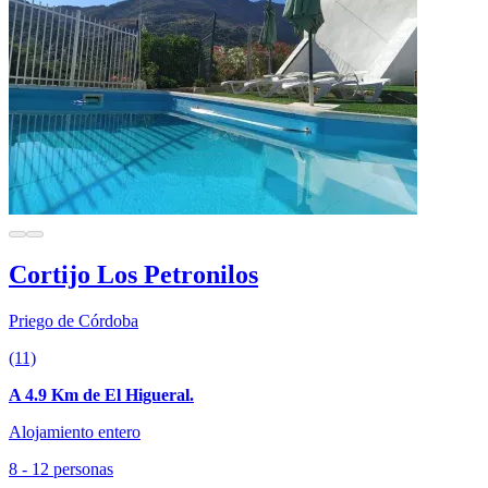
Cortijo Los Petronilos
Priego de Córdoba
(11)
A 4.9 Km de El Higueral.
Alojamiento entero
8 - 12 personas