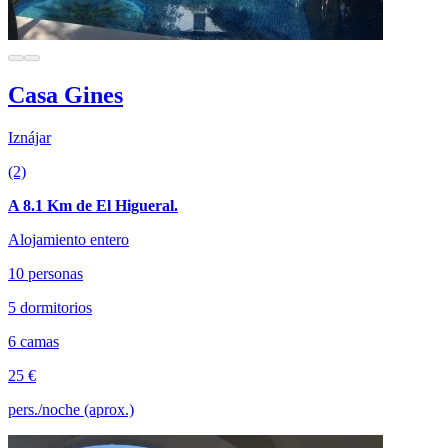
Casa Gines
Iznájar
(2)
A 8.1 Km de El Higueral.
Alojamiento entero
10 personas
5 dormitorios
6 camas
25 €
pers./noche (aprox.)