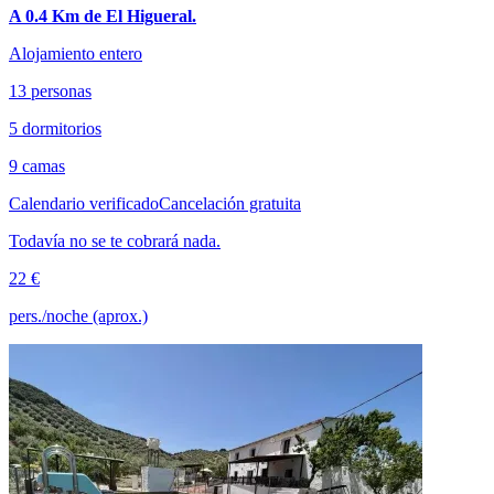
A 0.4 Km de El Higueral.
Alojamiento entero
13 personas
5 dormitorios
9 camas
Calendario verificado
Cancelación gratuita
Todavía no se te cobrará nada.
22 €
pers./noche (aprox.)