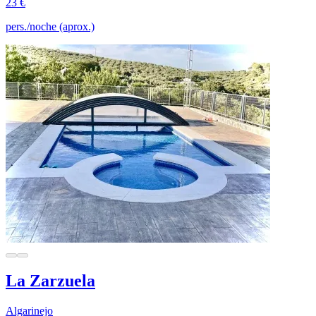
23 €
pers./noche (aprox.)
La Zarzuela
Algarinejo