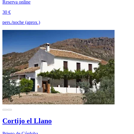
Reserva online
30 €
pers./noche (aprox.)
Cortijo el Llano
Priego de Córdoba