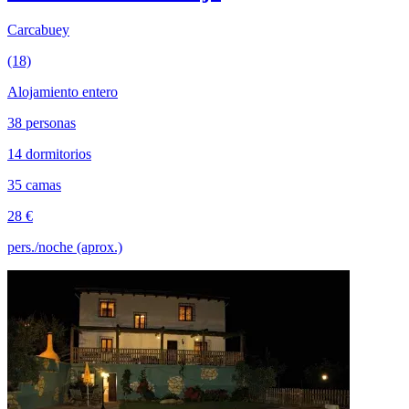
Carcabuey
(18)
Alojamiento entero
38 personas
14 dormitorios
35 camas
28 €
pers./noche (aprox.)