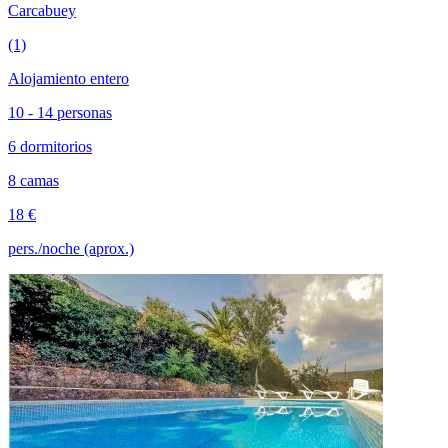
Carcabuey
(1)
Alojamiento entero
10 - 14 personas
6 dormitorios
8 camas
18 €
pers./noche (aprox.)