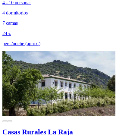
4 - 10 personas
4 dormitorios
7 camas
24 €
pers./noche (aprox.)
Casas Rurales La Raja