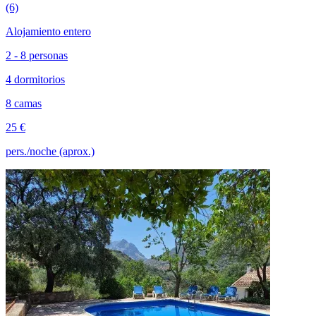
(6)
Alojamiento entero
2 - 8 personas
4 dormitorios
8 camas
25 €
pers./noche (aprox.)