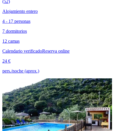
(52)
Alojamiento entero
4 - 17 personas
7 dormitorios
12 camas
Calendario verificado
Reserva online
24 €
pers./noche (aprox.)