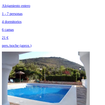
Alojamiento entero
1 - 7 personas
4 dormitorios
6 camas
21 €
pers./noche (aprox.)