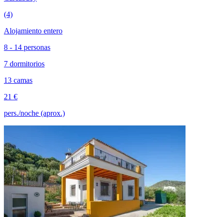
(4)
Alojamiento entero
8 - 14 personas
7 dormitorios
13 camas
21 €
pers./noche (aprox.)