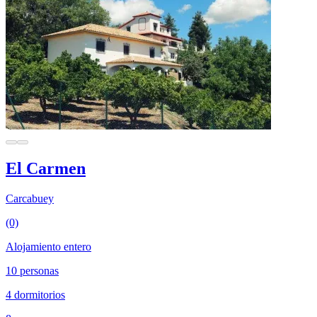
El Carmen
Carcabuey
(0)
Alojamiento entero
10 personas
4 dormitorios