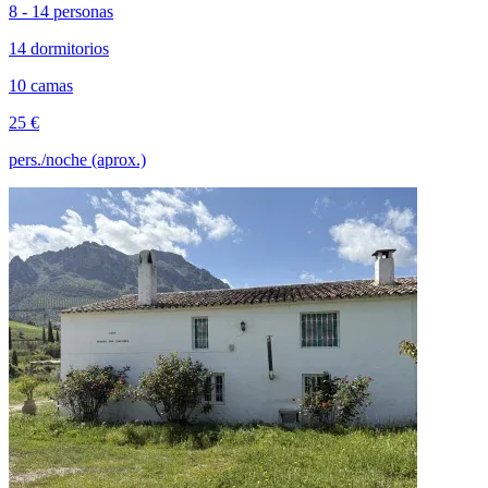
8 - 14 personas
14 dormitorios
10 camas
25 €
pers./noche (aprox.)