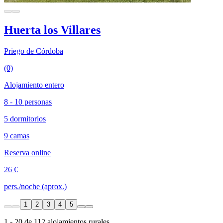
Huerta los Villares
Priego de Córdoba
(0)
Alojamiento entero
8 - 10 personas
5 dormitorios
9 camas
Reserva online
26 €
pers./noche (aprox.)
1
2
3
4
5
1 - 20 de 112 alojamientos rurales