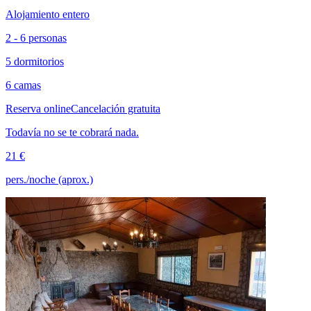
Alojamiento entero
2 - 6 personas
5 dormitorios
6 camas
Reserva online
Cancelación gratuita
Todavía no se te cobrará nada.
21 €
pers./noche (aprox.)