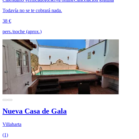
Todavía no se te cobrará nada.
38 €
pers./noche (aprox.)
Nueva Casa de Gala
Villaharta
(1)