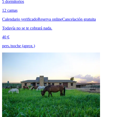
5 dormitorios
12 camas
Calendario verificado
Reserva online
Cancelación gratuita
Todavía no se te cobrará nada.
40 €
pers./noche (aprox.)