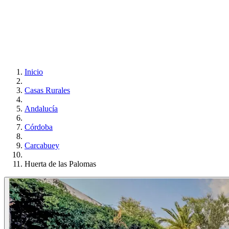
Inicio
Casas Rurales
Andalucía
Córdoba
Carcabuey
Huerta de las Palomas