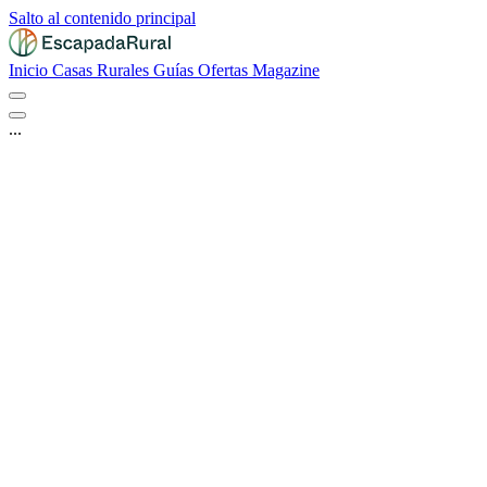
Salto al contenido principal
Inicio
Casas Rurales
Guías
Ofertas
Magazine
...