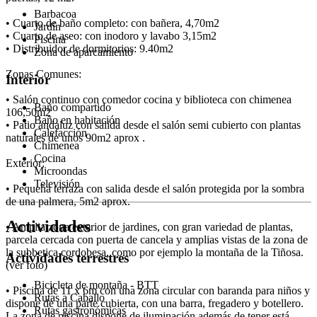
Barbacoa
• Cuarto de baño completo: con bañera, 4,70m2
Jardín
• Cuarto de aseo: con inodoro y lavabo 3,15m2
Piscina
• Distribuidor de dormitorios: 9.40m2
Zona de aparcamiento
Zonas Comunes:
Interior
• Salón continuo con comedor cocina y biblioteca con chimenea
Baño compartido
106,50m2
Baño en habitación
• Patio andaluz con salida desde el salón semi cubierto con plantas
Calefacción
naturales de unos 90m2 aprox .
Chimenea
Cocina
Exterior:
Microondas
Televisión
• Pequeña terraza con salida desde el salón protegida por la sombra
de una palmera, 5m2 aprox.
Actividades
• Amplia zona exterior de jardines, con gran variedad de plantas,
parcela cercada con puerta de cancela y amplias vistas de la zona de
la subbetica cordobesa, como por ejemplo la montaña de la Tiñosa.
Actividades terrestres
(ver foto)
Bicicleta de montaña - BTT
• Piscina de 11 x 6m con una zona circular con baranda para niños y
Rutas a Caballo
dispone de una parte cubierta, con una barra, fregadero y botellero.
Rutas gastronómicas
La zona de piscina dispone de iluminación además de tener está