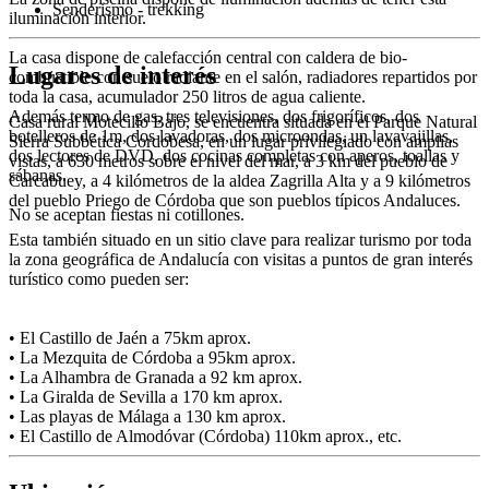
Senderismo - trekking
iluminación interior.
La casa dispone de calefacción central con caldera de bio-
Lugares de interés
combustible con suelo radiante en el salón, radiadores repartidos por
toda la casa, acumulador 250 litros de agua caliente.
Además termo de gas, tres televisiones, dos frigoríficos, dos
Casa rural Motecillo Bajo, se encuentra situada en el Parque Natural
botelleros de 1m, dos lavadoras, dos microondas, un lavavajillas,
Sierra Subbética Cordobesa, en un lugar privilegiado con amplias
dos lectores de DVD, dos cocinas completas con aperos, toallas y
vistas, a 630 metros sobre el nivel del mar, a 3 km del pueblo de
sábanas.
Carcabuey, a 4 kilómetros de la aldea Zagrilla Alta y a 9 kilómetros
del pueblo Priego de Córdoba que son pueblos típicos Andaluces.
No se aceptan fiestas ni cotillones.
Esta también situado en un sitio clave para realizar turismo por toda
la zona geográfica de Andalucía con visitas a puntos de gran interés
turístico como pueden ser:
• El Castillo de Jaén a 75km aprox.
• La Mezquita de Córdoba a 95km aprox.
• La Alhambra de Granada a 92 km aprox.
• La Giralda de Sevilla a 170 km aprox.
• Las playas de Málaga a 130 km aprox.
• El Castillo de Almodóvar (Córdoba) 110km aprox., etc.