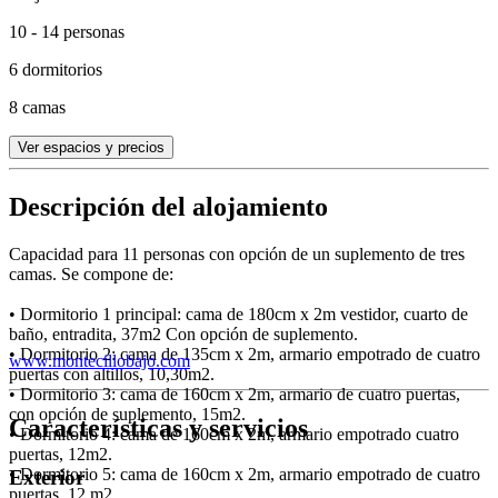
10 - 14 personas
6 dormitorios
8 camas
Ver espacios y precios
Descripción del alojamiento
Capacidad para 11 personas con opción de un suplemento de tres
camas. Se compone de:
• Dormitorio 1 principal: cama de 180cm x 2m vestidor, cuarto de
baño, entradita, 37m2 Con opción de suplemento.
• Dormitorio 2: cama de 135cm x 2m, armario empotrado de cuatro
www.montecillobajo.com
puertas con altillos, 10,30m2.
• Dormitorio 3: cama de 160cm x 2m, armario de cuatro puertas,
con opción de suplemento, 15m2.
Características y servicios
• Dormitorio 4: cama de 160cm x 2m, armario empotrado cuatro
puertas, 12m2.
• Dormitorio 5: cama de 160cm x 2m, armario empotrado de cuatro
Exterior
puertas, 12 m2.