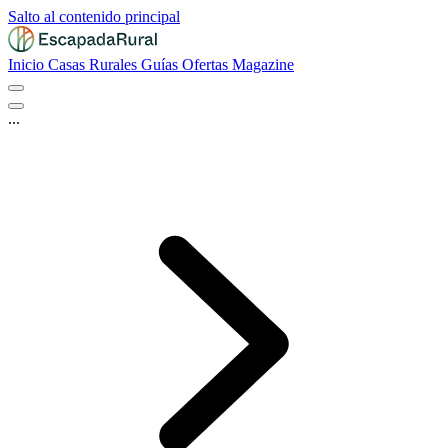
Salto al contenido principal
Inicio
Casas Rurales
Guías
Ofertas
Magazine
...