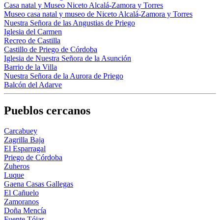
Casa natal y Museo Niceto Alcalá-Zamora y Torres
Museo casa natal y museo de Niceto Alcalá-Zamora y Torres
Nuestra Señora de las Angustias de Priego
Iglesia del Carmen
Recreo de Castilla
Castillo de Priego de Córdoba
Iglesia de Nuestra Señora de la Asunción
Barrio de la Villa
Nuestra Señora de la Aurora de Priego
Balcón del Adarve
Pueblos cercanos
Carcabuey
Zagrilla Baja
El Esparragal
Priego de Córdoba
Zuheros
Luque
Gaena Casas Gallegas
El Cañuelo
Zamoranos
Doña Mencía
Fuente Tójar