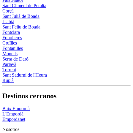
Palau-sator
Sant Climent de Peralta
Corçà
Sant Julià de Boada
Llabià
Sant Feliu de Boada
Fontclara
Fonolleres
Cruïlles
Fontanilles
Monells
Serra de Daró
Parlavà
Torrent
Sant Sadurní de l'Heura
Rupià
Destinos cercanos
Baix Empordà
L'Empordà
Empordanet
Nosotros