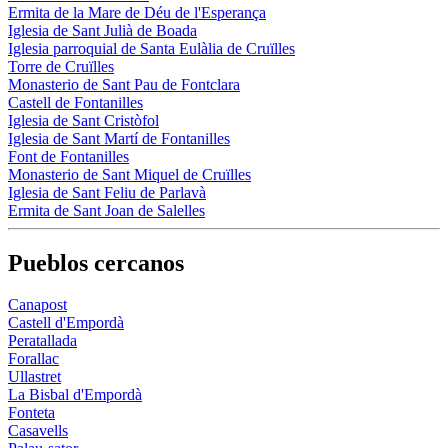
Ermita de la Mare de Déu de l'Esperança
Iglesia de Sant Julià de Boada
Iglesia parroquial de Santa Eulàlia de Cruïlles
Torre de Cruïlles
Monasterio de Sant Pau de Fontclara
Castell de Fontanilles
Iglesia de Sant Cristòfol
Iglesia de Sant Martí de Fontanilles
Font de Fontanilles
Monasterio de Sant Miquel de Cruïlles
Iglesia de Sant Feliu de Parlavà
Ermita de Sant Joan de Salelles
Pueblos cercanos
Canapost
Castell d'Empordà
Peratallada
Forallac
Ullastret
La Bisbal d'Empordà
Fonteta
Casavells