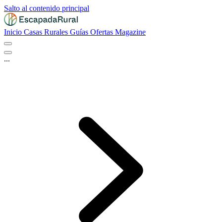
Salto al contenido principal
Inicio
Casas Rurales
Guías
Ofertas
Magazine
...