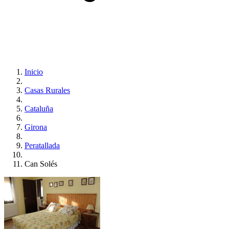
Inicio
Casas Rurales
Cataluña
Girona
Peratallada
Can Solés