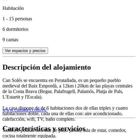
Habitación
1 - 15 personas
6 dormitorios
9 camas
Ver espacios y precios
Descripción del alojamiento
Can Solés se encuentra en Peratallada, es un pequeño pueblo
medieval del Baix Empordà, a 12km i 20km de las playas centrales
de la Costa Brava (Begur, Palafrugell, Palamós, Platja de Pals,
L'Estartit y l'Escala).
La casa dispone de de 6 habitaciones dos de ellas triples y cuatro
www.cansoles.com/es/
habitaciones doble, cada una de ellas con: aire acondicionado,
calefacción, wifi, TV, baño completo.
Características y servicios
También podrán disfrutar de patio jardín, sala de estar, comedor,
cocina totalmente equipada.