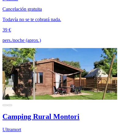
Cancelación gratuita
Todavía no se te cobrará nada.
39 €
pers./noche (aprox.)
Camping Rural Montori
Ultramort