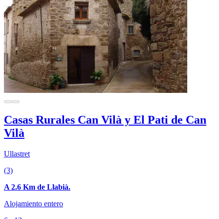
Casas Rurales Can Vilà y El Pati de Can
Vilà
Ullastret
(3)
A 2.6 Km de Llabià.
Alojamiento entero