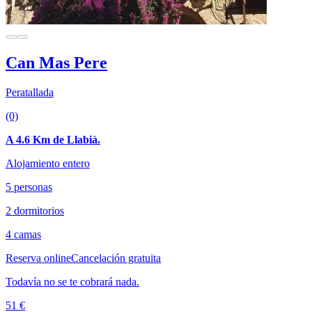
Can Mas Pere
Peratallada
(0)
A 4.6 Km de Llabià.
Alojamiento entero
5 personas
2 dormitorios
4 camas
Reserva online
Cancelación gratuita
Todavía no se te cobrará nada.
51 €