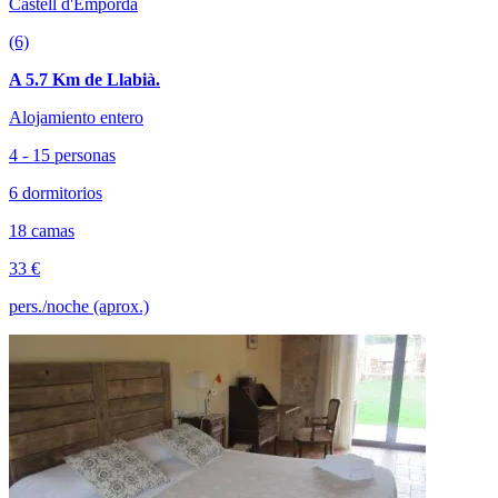
Castell d'Empordà
(6)
A 5.7 Km de Llabià.
Alojamiento entero
4 - 15 personas
6 dormitorios
18 camas
33 €
pers./noche (aprox.)