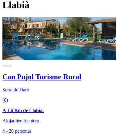
Llabià
Can Pujol Turisme Rural
Serra de Daró
(0)
A 1.6 Km de Llabià.
Alojamiento entero
4 - 20 personas