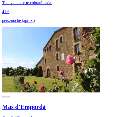
Todavía no se te cobrará nada.
41 €
pers./noche (aprox.)
Mas d'Empordà