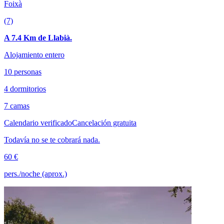
Foixà
(7)
A 7.4 Km de Llabià.
Alojamiento entero
10 personas
4 dormitorios
7 camas
Calendario verificado
Cancelación gratuita
Todavía no se te cobrará nada.
60 €
pers./noche (aprox.)