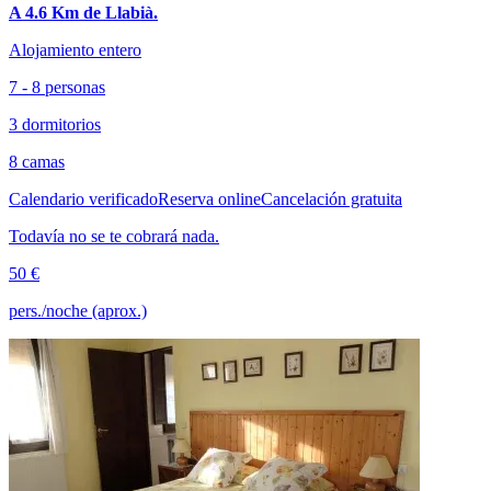
A 4.6 Km de Llabià.
Alojamiento entero
7 - 8 personas
3 dormitorios
8 camas
Calendario verificado
Reserva online
Cancelación gratuita
Todavía no se te cobrará nada.
50 €
pers./noche (aprox.)