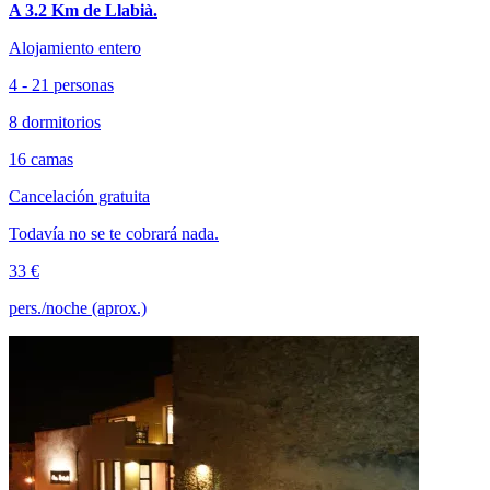
A 3.2 Km de Llabià.
Alojamiento entero
4 - 21 personas
8 dormitorios
16 camas
Cancelación gratuita
Todavía no se te cobrará nada.
33 €
pers./noche (aprox.)