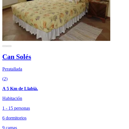
Can Solés
Peratallada
(2)
A 5 Km de Llabià.
Habitación
1 - 15 personas
6 dormitorios
9 camas