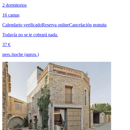
2 dormitorios
16 camas
Calendario verificado
Reserva online
Cancelación gratuita
Todavía no se te cobrará nada.
37 €
pers./noche (aprox.)