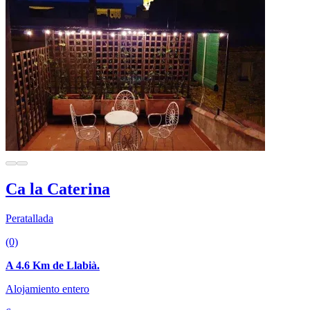
Ca la Caterina
Peratallada
(0)
A 4.6 Km de Llabià.
Alojamiento entero