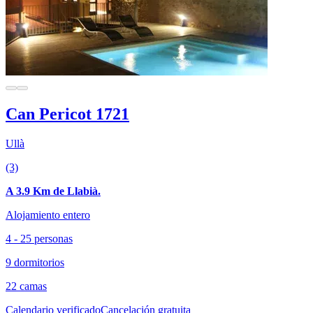
Can Pericot 1721
Ullà
(3)
A 3.9 Km de Llabià.
Alojamiento entero
4 - 25 personas
9 dormitorios
22 camas
Calendario verificado
Cancelación gratuita