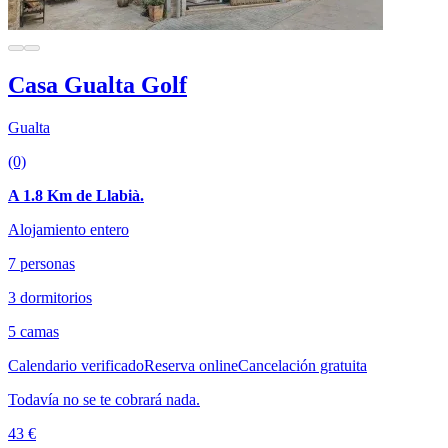
Casa Gualta Golf
Gualta
(0)
A 1.8 Km de Llabià.
Alojamiento entero
7 personas
3 dormitorios
5 camas
Calendario verificado
Reserva online
Cancelación gratuita
Todavía no se te cobrará nada.
43 €