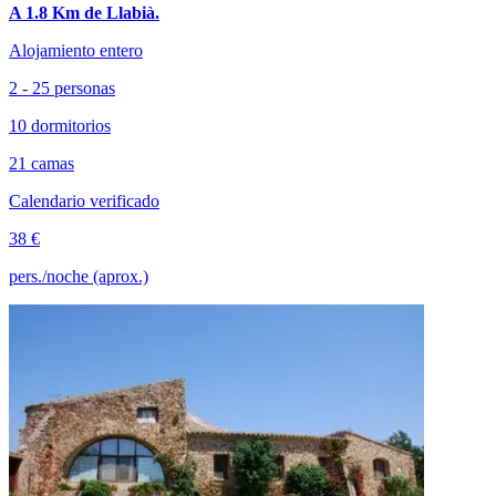
A 1.8 Km de Llabià.
Alojamiento entero
2 - 25 personas
10 dormitorios
21 camas
Calendario verificado
38 €
pers./noche (aprox.)