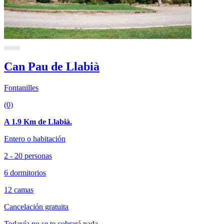
Can Pau de Llabià
Fontanilles
(0)
A 1.9 Km de Llabià.
Entero o habitación
2 - 20 personas
6 dormitorios
12 camas
Cancelación gratuita
Todavía no se te cobrará nada.