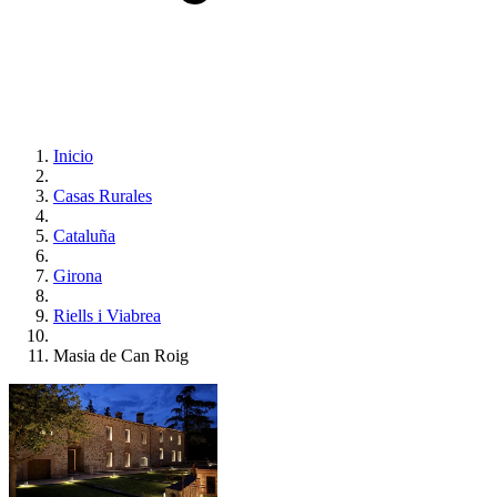
Inicio
Casas Rurales
Cataluña
Girona
Riells i Viabrea
Masia de Can Roig