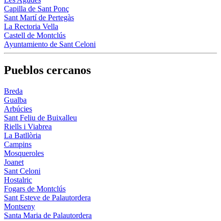
Capilla de Sant Ponç
Sant Martí de Pertegàs
La Rectoria Vella
Castell de Montclús
Ayuntamiento de Sant Celoni
Pueblos cercanos
Breda
Gualba
Arbúcies
Sant Feliu de Buixalleu
Riells i Viabrea
La Batllòria
Campins
Mosqueroles
Joanet
Sant Celoni
Hostalric
Fogars de Montclús
Sant Esteve de Palautordera
Montseny
Santa Maria de Palautordera