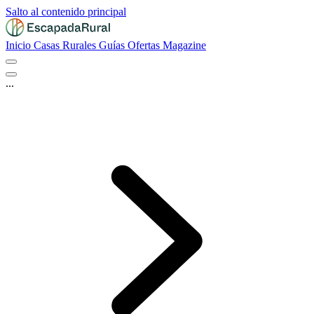
Salto al contenido principal
Inicio
Casas Rurales
Guías
Ofertas
Magazine
...