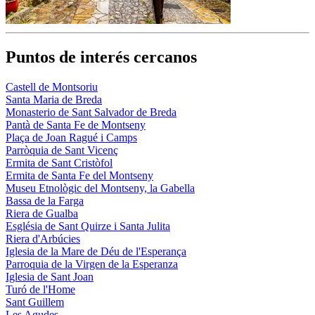
Puntos de interés cercanos
Castell de Montsoriu
Santa Maria de Breda
Monasterio de Sant Salvador de Breda
Pantà de Santa Fe de Montseny
Plaça de Joan Ragué i Camps
Parròquia de Sant Vicenç
Ermita de Sant Cristòfol
Ermita de Santa Fe del Montseny
Museu Etnològic del Montseny, la Gabella
Bassa de la Farga
Riera de Gualba
Església de Sant Quirze i Santa Julita
Riera d'Arbúcies
Iglesia de la Mare de Déu de l'Esperança
Parroquia de la Virgen de la Esperanza
Iglesia de Sant Joan
Turó de l'Home
Sant Guillem
Les Agudes