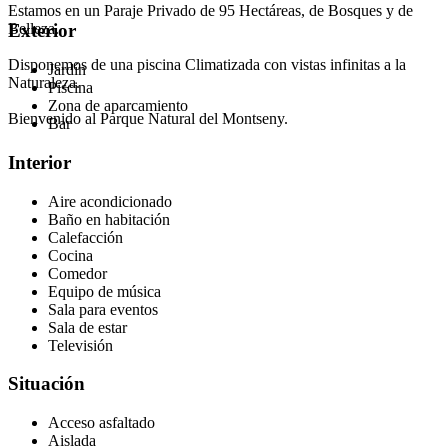
Estamos en un Paraje Privado de 95 Hectáreas, de Bosques y de
Belleza.
Exterior
Disponemos de una piscina Climatizada con vistas infinitas a la
Jardín
Naturaleza.
Piscina
Zona de aparcamiento
Bienvenido al Parque Natural del Montseny.
Bar
Interior
Aire acondicionado
Baño en habitación
Calefacción
Cocina
Comedor
Equipo de música
Sala para eventos
Sala de estar
Televisión
Situación
Acceso asfaltado
Aislada