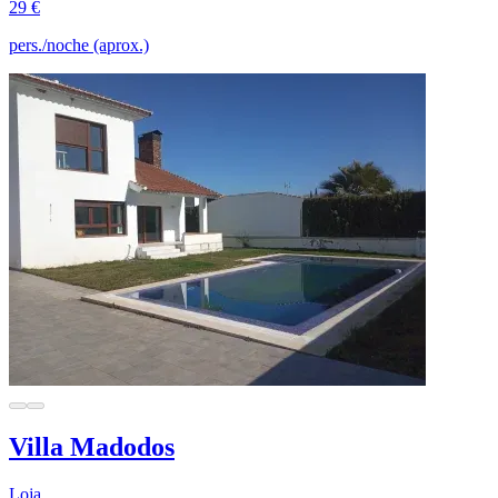
29 €
pers./noche (aprox.)
Villa Madodos
Loja