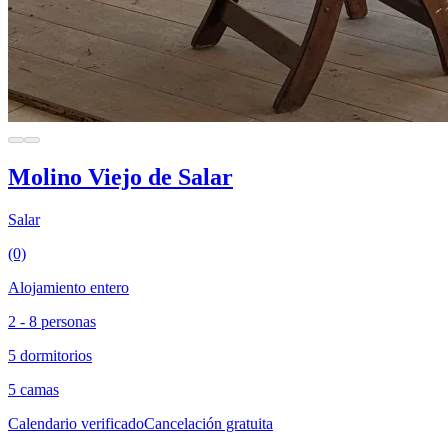
Molino Viejo de Salar
Salar
(0)
Alojamiento entero
2 - 8 personas
5 dormitorios
5 camas
Calendario verificado
Cancelación gratuita