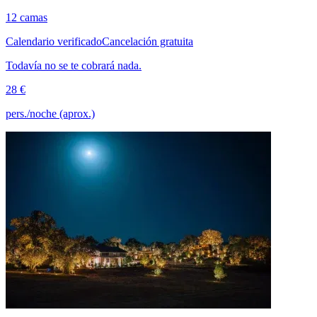
12 camas
Calendario verificado
Cancelación gratuita
Todavía no se te cobrará nada.
28 €
pers./noche (aprox.)