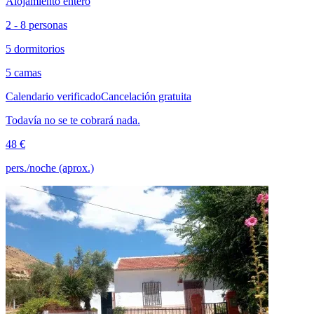
Alojamiento entero
2 - 8 personas
5 dormitorios
5 camas
Calendario verificado
Cancelación gratuita
Todavía no se te cobrará nada.
48 €
pers./noche (aprox.)