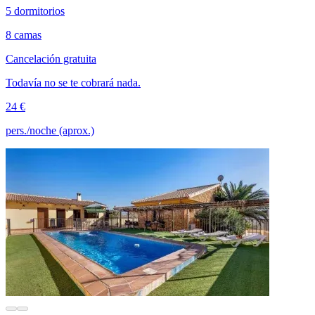
5 dormitorios
8 camas
Cancelación gratuita
Todavía no se te cobrará nada.
24 €
pers./noche (aprox.)