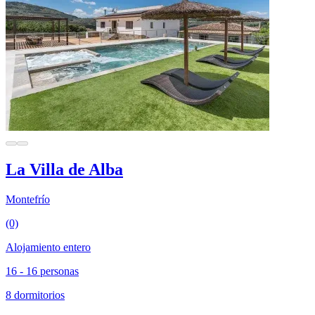
La Villa de Alba
Montefrío
(0)
Alojamiento entero
16 - 16 personas
8 dormitorios