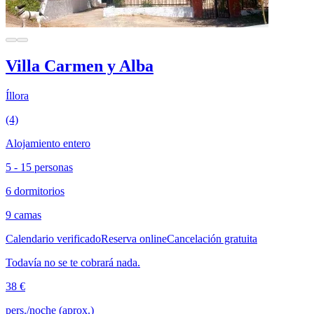
Villa Carmen y Alba
Íllora
(4)
Alojamiento entero
5 - 15 personas
6 dormitorios
9 camas
Calendario verificado
Reserva online
Cancelación gratuita
Todavía no se te cobrará nada.
38 €
pers./noche (aprox.)