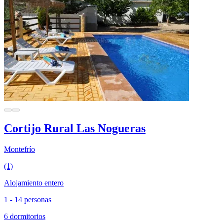
Cortijo Rural Las Nogueras
Montefrío
(1)
Alojamiento entero
1 - 14 personas
6 dormitorios