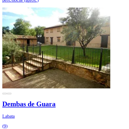
pers./noche (aprox.)
Dembas de Guara
Labata
(9)