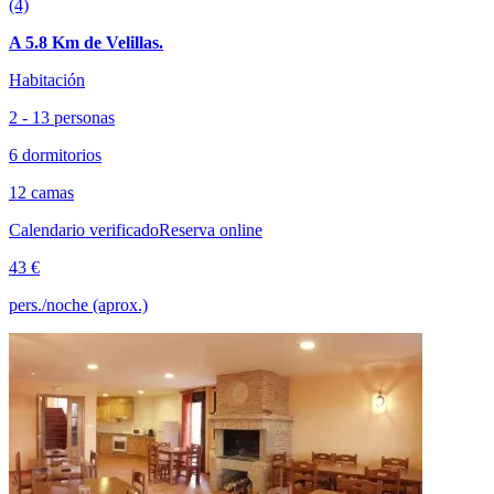
(4)
A 5.8 Km de Velillas.
Habitación
2 - 13 personas
6 dormitorios
12 camas
Calendario verificado
Reserva online
43 €
pers./noche (aprox.)