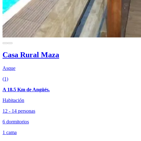
Casa Rural Maza
Asque
(1)
A 18.5 Km de Angüés.
Habitación
12 - 14 personas
6 dormitorios
1 cama