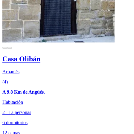
Casa Olibán
Arbaniés
(4)
A 9.8 Km de Angüés.
Habitación
2 - 13 personas
6 dormitorios
12 camas