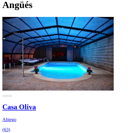
Angüés
Casa Oliva
Abiego
(63)