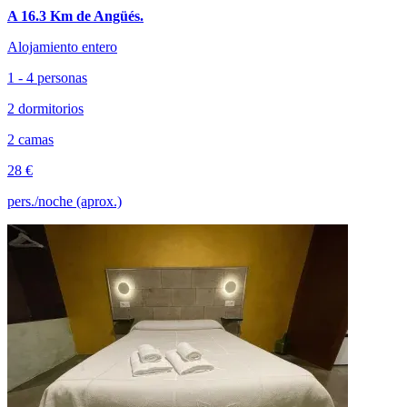
A 16.3 Km de Angüés.
Alojamiento entero
1 - 4 personas
2 dormitorios
2 camas
28 €
pers./noche (aprox.)