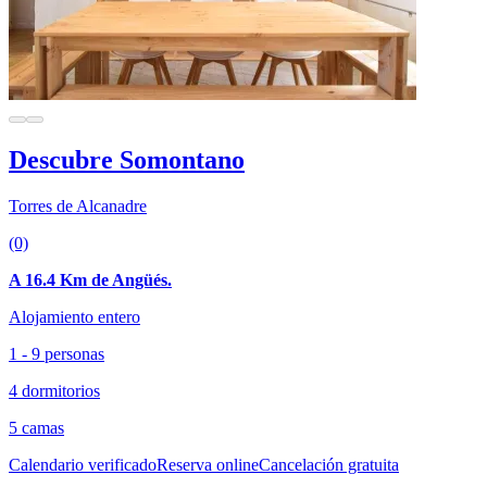
Descubre Somontano
Torres de Alcanadre
(0)
A 16.4 Km de Angüés.
Alojamiento entero
1 - 9 personas
4 dormitorios
5 camas
Calendario verificado
Reserva online
Cancelación gratuita