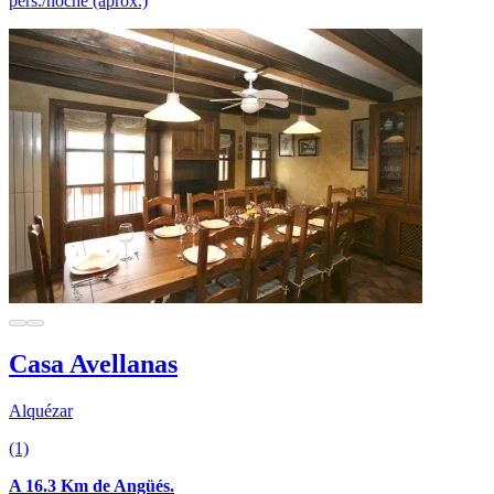
pers./noche (aprox.)
Casa Avellanas
Alquézar
(1)
A 16.3 Km de Angüés.