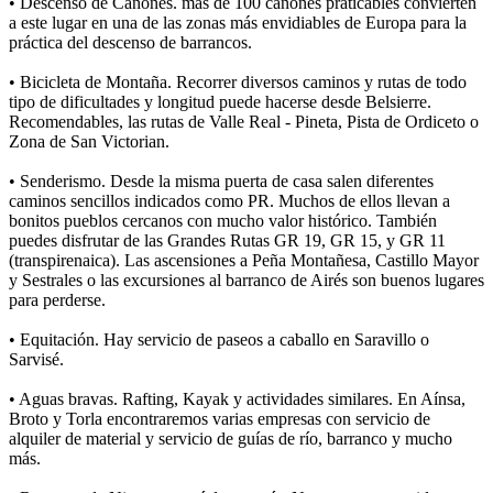
• Descenso de Cañones. más de 100 cañones praticables convierten
a este lugar en una de las zonas más envidiables de Europa para la
práctica del descenso de barrancos.
• Bicicleta de Montaña. Recorrer diversos caminos y rutas de todo
tipo de dificultades y longitud puede hacerse desde Belsierre.
Recomendables, las rutas de Valle Real - Pineta, Pista de Ordiceto o
Zona de San Victorian.
• Senderismo. Desde la misma puerta de casa salen diferentes
caminos sencillos indicados como PR. Muchos de ellos llevan a
bonitos pueblos cercanos con mucho valor histórico. También
puedes disfrutar de las Grandes Rutas GR 19, GR 15, y GR 11
(transpirenaica). Las ascensiones a Peña Montañesa, Castillo Mayor
y Sestrales o las excursiones al barranco de Airés son buenos lugares
para perderse.
• Equitación. Hay servicio de paseos a caballo en Saravillo o
Sarvisé.
• Aguas bravas. Rafting, Kayak y actividades similares. En Aínsa,
Broto y Torla encontraremos varias empresas con servicio de
alquiler de material y servicio de guías de río, barranco y mucho
más.