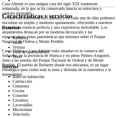
Casa Altemir es una antigua casa del siglo XIX totalmente
restaurada, en la que se ha conservado intacta su estructura y
carácter montañés.
Características y servicios
La casa está distribuida en 3 plantas, y en cada una de ellas podemos
encontrar un amplio y moderno apartamento, ofreciendo a nuestros
Exterior
clientes una estancia perfecta y una experiencia inolvidable. Los
alojamientos destacan por su moderna decoración y las
espectaculares vistas panorámicas que tenemos sobre el Parque
Barbacoa
Nacional de Ordesa y Monte Perdido.
Jardín
Terraza
Casas Ordesa y Casa Altemir están situadas en la comarca del
Zona de aparcamiento
Sobrarbe, en la provincia de Huesca y en pleno Pirineo Aragonés.
Tenis
Justo a las puertas del Parque Nacional de Ordesa y de Monte
Perdido. El pueblo de Belsierre donde nos ubicamos, es un lugar
Interior
estratégico para visitar toda la zona y disfrutar de la naturaleza y la
tranquilidad.
Baño en habitación
Calefacción
Chimenea
Cocina
Comedor
Lavadora
Lavavajillas
Microondas
Televisión