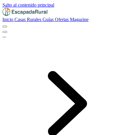
Salto al contenido principal
Inicio
Casas Rurales
Guías
Ofertas
Magazine
...