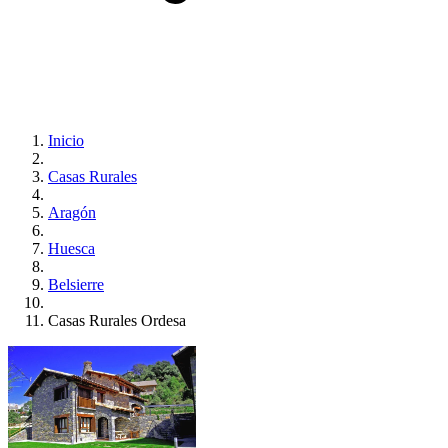
Inicio
Casas Rurales
Aragón
Huesca
Belsierre
Casas Rurales Ordesa