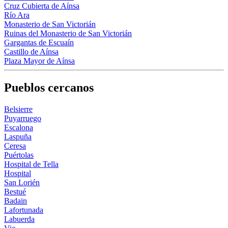
Cruz Cubierta de Aínsa
Río Ara
Monasterio de San Victorián
Ruinas del Monasterio de San Victorián
Gargantas de Escuaín
Castillo de Aínsa
Plaza Mayor de Aínsa
Pueblos cercanos
Belsierre
Puyarruego
Escalona
Laspuña
Ceresa
Puértolas
Hospital de Tella
Hospital
San Lorién
Bestué
Badain
Lafortunada
Labuerda