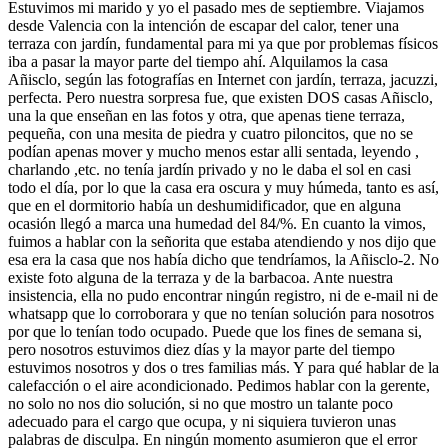
Estuvimos mi marido y yo el pasado mes de septiembre. Viajamos
desde Valencia con la intención de escapar del calor, tener una
terraza con jardín, fundamental para mi ya que por problemas físicos
iba a pasar la mayor parte del tiempo ahí. Alquilamos la casa
Añisclo, según las fotografías en Internet con jardín, terraza, jacuzzi,
perfecta. Pero nuestra sorpresa fue, que existen DOS casas Añisclo,
una la que enseñan en las fotos y otra, que apenas tiene terraza,
pequeña, con una mesita de piedra y cuatro piloncitos, que no se
podían apenas mover y mucho menos estar alli sentada, leyendo ,
charlando ,etc. no tenía jardín privado y no le daba el sol en casi
todo el día, por lo que la casa era oscura y muy húmeda, tanto es así,
que en el dormitorio había un deshumidificador, que en alguna
ocasión llegó a marca una humedad del 84/%. En cuanto la vimos,
fuimos a hablar con la señorita que estaba atendiendo y nos dijo que
esa era la casa que nos había dicho que tendríamos, la Añisclo-2. No
existe foto alguna de la terraza y de la barbacoa. Ante nuestra
insistencia, ella no pudo encontrar ningún registro, ni de e-mail ni de
whatsapp que lo corroborara y que no tenían solución para nosotros
por que lo tenían todo ocupado. Puede que los fines de semana si,
pero nosotros estuvimos diez días y la mayor parte del tiempo
estuvimos nosotros y dos o tres familias más. Y para qué hablar de la
calefacción o el aire acondicionado. Pedimos hablar con la gerente,
no solo no nos dio solución, si no que mostro un talante poco
adecuado para el cargo que ocupa, y ni siquiera tuvieron unas
palabras de disculpa. En ningún momento asumieron que el error