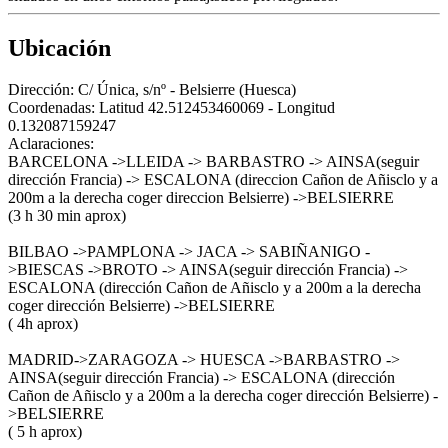
Ubicación
Dirección:
C/ Única, s/nº - Belsierre (Huesca)
Coordenadas:
Latitud 42.512453460069 - Longitud
0.132087159247
Aclaraciones:
BARCELONA ->LLEIDA -> BARBASTRO -> AINSA(seguir
dirección Francia) -> ESCALONA (direccion Cañon de Añisclo y a
200m a la derecha coger direccion Belsierre) ->BELSIERRE
(3 h 30 min aprox)
BILBAO ->PAMPLONA -> JACA -> SABIÑANIGO -
>BIESCAS ->BROTO -> AINSA(seguir dirección Francia) ->
ESCALONA (dirección Cañon de Añisclo y a 200m a la derecha
coger dirección Belsierre) ->BELSIERRE
( 4h aprox)
MADRID->ZARAGOZA -> HUESCA ->BARBASTRO ->
AINSA(seguir dirección Francia) -> ESCALONA (dirección
Cañon de Añisclo y a 200m a la derecha coger dirección Belsierre) -
>BELSIERRE
( 5 h aprox)