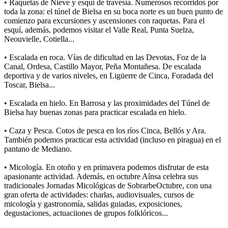
• Raquetas de Nieve y esquí de travesía. Numerosos recorridos por
toda la zona: el túnel de Bielsa en su boca norte es un buen punto de
comienzo para excursiones y ascensiones con raquetas. Para el
esquí, además, podemos visitar el Valle Real, Punta Suelza,
Neouvielle, Cotiella...
• Escalada en roca. Vías de dificultad en las Devotas, Foz de la
Canal, Ordesa, Castillo Mayor, Peña Montañesa. De escalada
deportiva y de varios niveles, en Ligüerre de Cinca, Foradada del
Toscar, Bielsa...
• Escalada en hielo. En Barrosa y las proximidades del Túnel de
Bielsa hay buenas zonas para practicar escalada en hielo.
• Caza y Pesca. Cotos de pesca en los ríos Cinca, Bellós y Ara.
También podemos practicar esta actividad (incluso en piragua) en el
pantano de Mediano.
• Micología. En otoño y en primavera podemos disfrutar de esta
apasionante actividad. Además, en octubre Aínsa celebra sus
tradicionales Jornadas Micológicas de SobrarbeOctubre, con una
gran oferta de actividades: charlas, audiovisuales, cursos de
micología y gastronomía, salidas guiadas, exposiciones,
degustaciones, actuaciiones de grupos folklóricos...