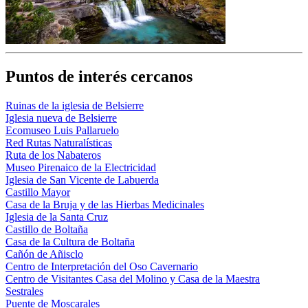
Puntos de interés cercanos
Ruinas de la iglesia de Belsierre
Iglesia nueva de Belsierre
Ecomuseo Luis Pallaruelo
Red Rutas Naturalísticas
Ruta de los Nabateros
Museo Pirenaico de la Electricidad
Iglesia de San Vicente de Labuerda
Castillo Mayor
Casa de la Bruja y de las Hierbas Medicinales
Iglesia de la Santa Cruz
Castillo de Boltaña
Casa de la Cultura de Boltaña
Cañón de Añisclo
Centro de Interpretación del Oso Cavernario
Centro de Visitantes Casa del Molino y Casa de la Maestra
Sestrales
Puente de Moscarales