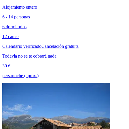
Alojamiento entero
6 - 14 personas
6 dormitorios
12 camas
Calendario verificado
Cancelación gratuita
Todavía no se te cobrará nada.
30 €
pers./noche (aprox.)