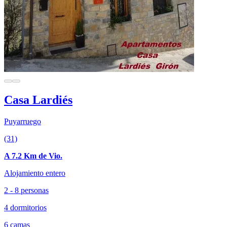
Casa Lardiés
Puyarruego
(31)
A 7.2 Km de Vio.
Alojamiento entero
2 - 8 personas
4 dormitorios
6 camas