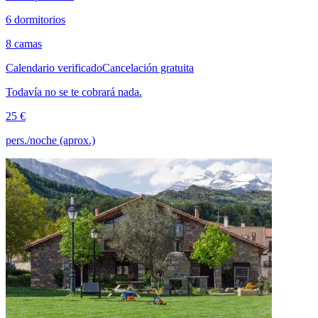
6 dormitorios
8 camas
Calendario verificado
Cancelación gratuita
Todavía no se te cobrará nada.
25 €
pers./noche (aprox.)