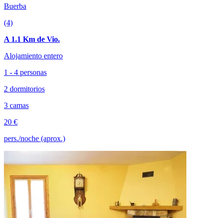
Buerba
(4)
A 1.1 Km de Vio.
Alojamiento entero
1 - 4 personas
2 dormitorios
3 camas
20 €
pers./noche (aprox.)