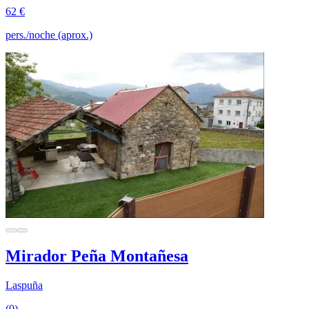
62 €
pers./noche (aprox.)
Mirador Peña Montañesa
Laspuña
(0)