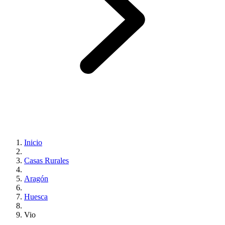
Inicio
Casas Rurales
Aragón
Huesca
Vio