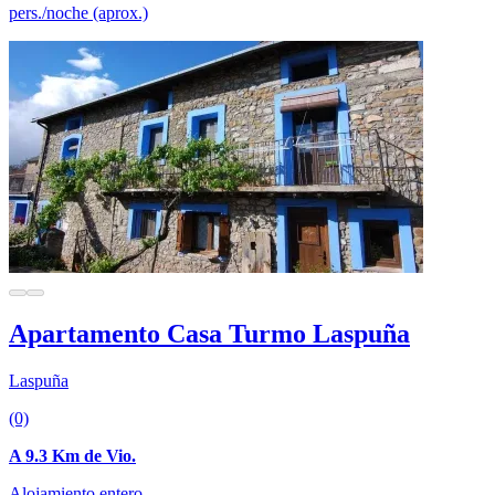
pers./noche (aprox.)
Apartamento Casa Turmo Laspuña
Laspuña
(0)
A 9.3 Km de Vio.
Alojamiento entero