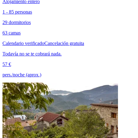
Alojamiento entero
1 - 85 personas
29 dormitorios
63 camas
Calendario verificado
Cancelación gratuita
Todavía no se te cobrará nada.
57 €
pers./noche (aprox.)