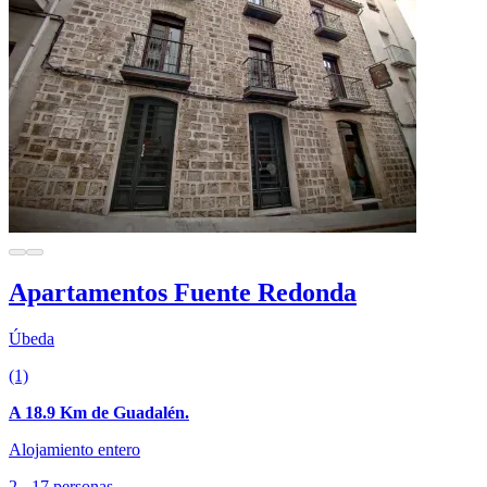
Apartamentos Fuente Redonda
Úbeda
(1)
A 18.9 Km de Guadalén.
Alojamiento entero
2 - 17 personas