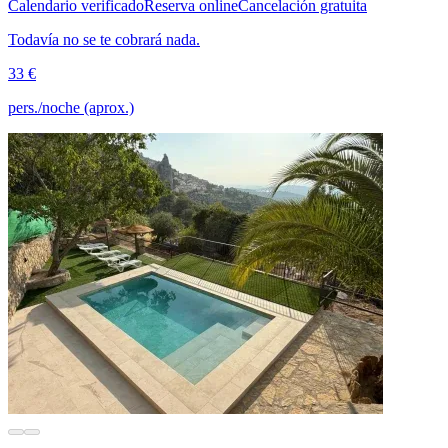
Calendario verificado
Reserva online
Cancelación gratuita
Todavía no se te cobrará nada.
33 €
pers./noche (aprox.)