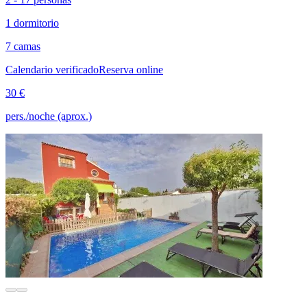
1 dormitorio
7 camas
Calendario verificado
Reserva online
30 €
pers./noche (aprox.)