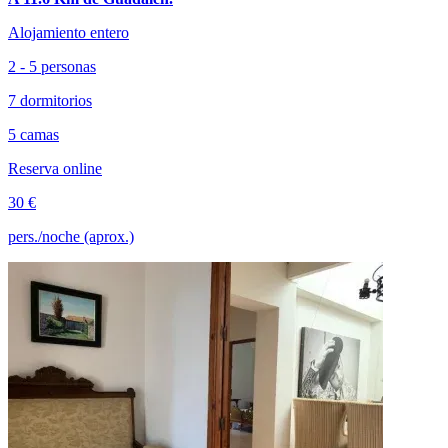
Alojamiento entero
2 - 5 personas
7 dormitorios
5 camas
Reserva online
30 €
pers./noche (aprox.)