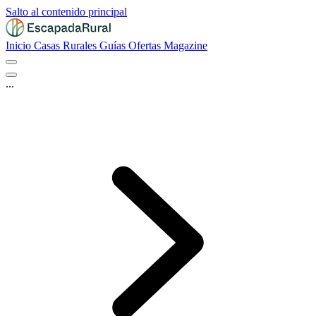
Salto al contenido principal
Inicio
Casas Rurales
Guías
Ofertas
Magazine
...