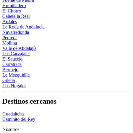
Fuente de Piedra
Humilladero
El Chorro
Cañete la Real
Ardales
La Roda de Andalucía
Navarredonda
Pedrera
Mollina
Valle de Abdalajís
Los Carvajales
El Saucejo
Carratraca
Bermejo
La Mezquitilla
Gilena
Los Nogales
Destinos cercanos
Guadalteba
Caminito del Rey
Nosotros