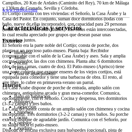
Campillos, 20 Km de Ardales (Caminito del Rey), 70 km de Málaga
y 130km de Granada, Sevilla y Córdoba.
www.cortijos.com/
El Cortijo cuenta con tres viviendas: el Señorío, la Casa Árabe y la
Casa del Pastor. En conjunto, suman doce dormitorios (todas con
baño, nueve de ellas incorporado), con capacidad para 29 personas
Características y servicios
(todas las camas son individuales). Las casas están interconectadas,
lo cual resulta apreciado por grupos que desean pasar unas
vacaciones juntos.
Exterior
El Señorío era la parte noble del Cortijo; consta de porche, dos
plantas y un precioso patio-museo. Planta baja: Recibidor
Barbacoa
(comunicable con el salón de la Casa Árabe) y aseo. Sala y amplia
Jardín
cocina-comedor, las dos con chimenea. Planta alta: 6 dormitorios
Piscina
(dos de tres camas, cuatro de dos). El Patio-museo (Aprisco) tiene
Terraza
una parte cubierta que expone enseres de los viejos cortijos, está
Zona de aparcamiento
equipada para comedor y tiene una barbacoa de obra. El resto, al
aire libre, lo cubre en primavera-verano un parral.
Interior
La Casa Árabe dispone de porche de entrada, amplio salón con
chimenea, antiquísima arcada y gran mesa-comedor. Comunica,
Baño en habitación
opcionalmente, con el Señorío. Cocina y despensa, tres dormitorios
Biblioteca
(3-3-2 camas) y tres baños.
Calefacción
La Casa del pastor consta de un amplio salón con chimenea y cocina
Chimenea
incorporada. Tres dormitorios (3-2-2 camas) y tres baños. Su porche
Cocina
exterior dispone de agradable jardín. Comunica con el Señorío, por
Comedor
su salida hacia el patio-museo.
Lavadora
Dispone de piscina exclusiva para huéspedes (opcional), pista de