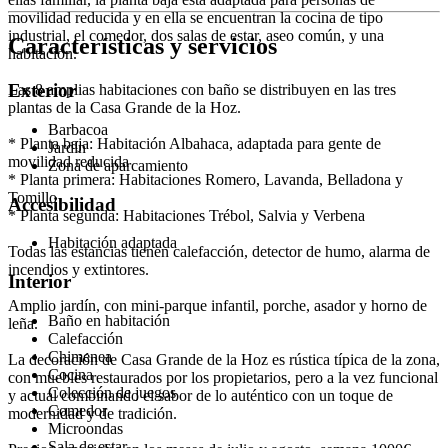
movilidad reducida y en ella se encuentran la cocina de tipo
industrial, el comedor, dos salas de estar, aseo común, y una
Características y servicios
habitación.
Exterior
Las 8 amplias habitaciones con baño se distribuyen en las tres
plantas de la Casa Grande de la Hoz.
Barbacoa
* Planta baja: Habitación Albahaca, adaptada para gente de
Jardín
movilidad reducida
Zona de aparcamiento
* Planta primera: Habitaciones Romero, Lavanda, Belladona y
Tomillo
Accesibilidad
* Planta segunda: Habitaciones Trébol, Salvia y Verbena
Habitación adaptada
Todas las estancias tienen calefacción, detector de humo, alarma de
incendios y extintores.
Interior
Amplio jardín, con mini-parque infantil, porche, asador y horno de
Baño en habitación
leña.
Calefacción
Chimenea
La decoración de Casa Grande de la Hoz es rústica típica de la zona,
Cocina
con muebles restaurados por los propietarios, pero a la vez funcional
Colección de juegos
y actual combinando el sabor de lo auténtico con un toque de
Comedor
modernidad y de tradición.
Microondas
Sala de estar