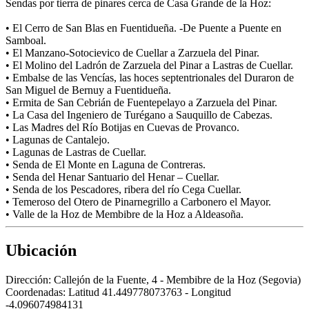
Sendas por tierra de pinares cerca de Casa Grande de la Hoz:
• El Cerro de San Blas en Fuentidueña. -De Puente a Puente en
Samboal.
• El Manzano-Sotocievico de Cuellar a Zarzuela del Pinar.
• El Molino del Ladrón de Zarzuela del Pinar a Lastras de Cuellar.
• Embalse de las Vencías, las hoces septentrionales del Duraron de
San Miguel de Bernuy a Fuentidueña.
• Ermita de San Cebrián de Fuentepelayo a Zarzuela del Pinar.
• La Casa del Ingeniero de Turégano a Sauquillo de Cabezas.
• Las Madres del Río Botijas en Cuevas de Provanco.
• Lagunas de Cantalejo.
• Lagunas de Lastras de Cuellar.
• Senda de El Monte en Laguna de Contreras.
• Senda del Henar Santuario del Henar – Cuellar.
• Senda de los Pescadores, ribera del río Cega Cuellar.
• Temeroso del Otero de Pinarnegrillo a Carbonero el Mayor.
• Valle de la Hoz de Membibre de la Hoz a Aldeasoña.
Ubicación
Dirección:
Callejón de la Fuente, 4 - Membibre de la Hoz (Segovia)
Coordenadas:
Latitud 41.449778073763 - Longitud
-4.096074984131