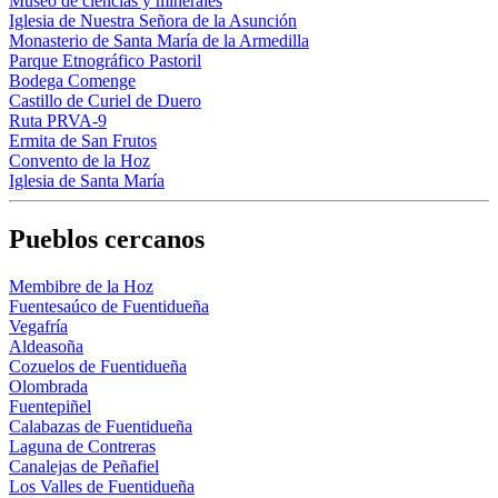
Museo de ciencias y minerales
Iglesia de Nuestra Señora de la Asunción
Monasterio de Santa María de la Armedilla
Parque Etnográfico Pastoril
Bodega Comenge
Castillo de Curiel de Duero
Ruta PRVA-9
Ermita de San Frutos
Convento de la Hoz
Iglesia de Santa María
Pueblos cercanos
Membibre de la Hoz
Fuentesaúco de Fuentidueña
Vegafría
Aldeasoña
Cozuelos de Fuentidueña
Olombrada
Fuentepiñel
Calabazas de Fuentidueña
Laguna de Contreras
Canalejas de Peñafiel
Los Valles de Fuentidueña