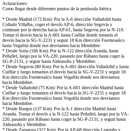
Aclaraciones:
Como llegar desde diferentes puntos de la península ibérica
* Desde Madrid (172 Km): Por la A-6 dirección Valladolid hasta
Collado Villalba, coger el desvío AP-6, dirección Segovia y
continuar por la derecha hacia AP-61, hasta Segovia por la N-110.
Tomar el desvío hacia la A-601 hasta Cuéllar donde tomarás el
desvío hacia la SG-V-2231 y seguir 18 Km dirección Fuentesaúco
hasta Vegafría donde nos desviamos hacia Membibre
* Desde Soria (166 Km): Por la N-122 dirección Aranda, hasta
Peñafiel, luego por la VA-220, pasando por Rábano hasta coger la
SG-P-2131, y seguir hasta Aldeasoña y Membibre.
* Desde Segovia (80 Km): Por la A-601 dirección Valladolid y hasta
Cuéllar y luego tomamos el desvío hacia la SG-V-2231 y seguir 18
Km dirección Fuentesaúco hasta Vegafría donde nos desviamos
hacia Membibre.
* Desde Valladolid (75 Km): Por la A-601 dirección Madrid hasta
Cuéllar y luego tomamos el desvío hacia la SG-V-2231 y seguir 18
Km dirección Fuentesaúco hasta Vegafría donde nos desviamos
hacia Membibre.
* Desde Burgos (137 Km): Por la A-1 dirección Madrid hasta
Aranda. Tomar el desvío a la N-122 hasta Peñafiel, luego por la VA-
220, pasando por Rábano hasta coger la SG-P-2131, y seguir hasta
Aldeasoña y Membibre.
* Desde Zaragoza (322 Km): Por la AP-68 dirección Logroño y