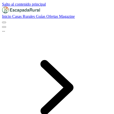
Salto al contenido principal
Inicio
Casas Rurales
Guías
Ofertas
Magazine
...