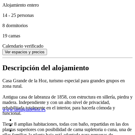
Alojamiento entero
14 - 25 personas
8 dormitorios
19 camas
Calendario verificado
Ver espacios y precios
Descripción del alojamiento
Casa Grande de la Hoz, turismo especial para grandes grupos en
zona rural.
Antigua casa de labranza de 1858, con estructura en sillería, piedra y
madera. Independiente y con un alto nivel de privacidad,
rehabilitada totalmente en el interior, para hacerla cómoda y
www.lamagiadehoz.es
funcional.
Tiene 8 amplias habitaciones, todas con baño, repartidas en las dos
plantas superiores con posibilidad de cama supletoria o cuna, una de
ellas familiar, la planta baja está adaptada para personas de