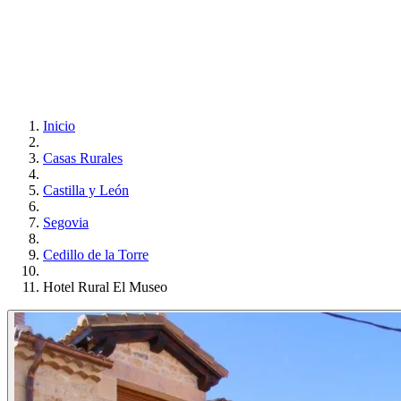
Inicio
Casas Rurales
Castilla y León
Segovia
Cedillo de la Torre
Hotel Rural El Museo