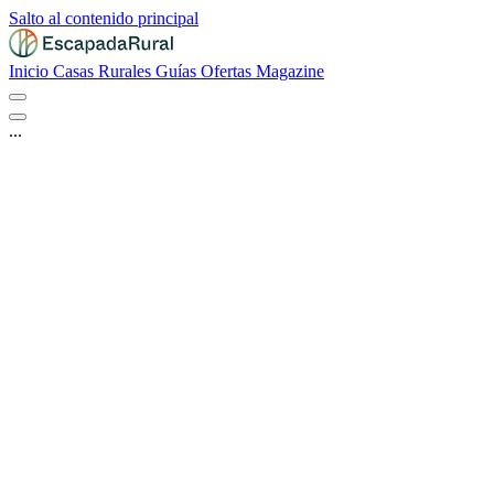
Salto al contenido principal
Inicio
Casas Rurales
Guías
Ofertas
Magazine
...