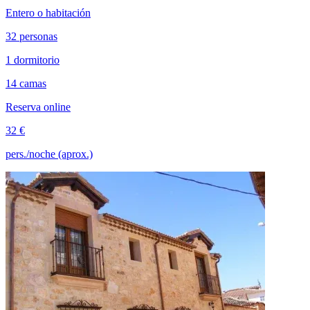
Entero o habitación
32 personas
1 dormitorio
14 camas
Reserva online
32 €
pers./noche (aprox.)