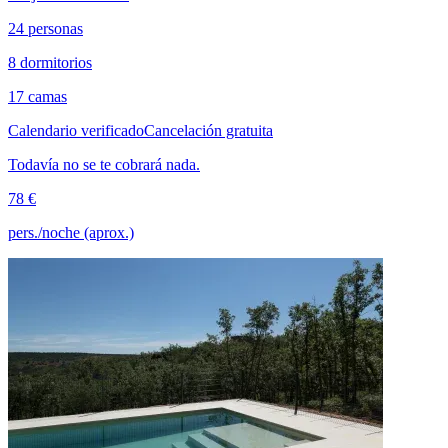
24 personas
8 dormitorios
17 camas
Calendario verificado
Cancelación gratuita
Todavía no se te cobrará nada.
78 €
pers./noche (aprox.)