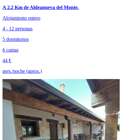
A 2.2 Km de Aldeanueva del Monte.
Alojamiento entero
4 - 12 personas
5 dormitorios
6 camas
44 €
pers./noche (aprox.)