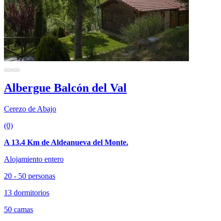
Albergue Balcón del Val
Cerezo de Abajo
(0)
A 13.4 Km de Aldeanueva del Monte.
Alojamiento entero
20 - 50 personas
13 dormitorios
50 camas