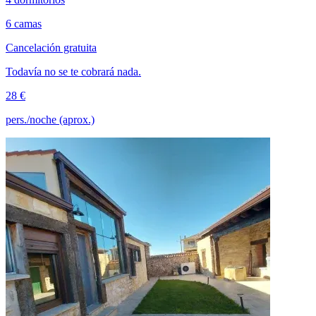
6 camas
Cancelación gratuita
Todavía no se te cobrará nada.
28 €
pers./noche (aprox.)