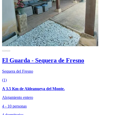
El Guarda - Sequera de Fresno
Sequera del Fresno
(1)
A 3.5 Km de Aldeanueva del Monte.
Alojamiento entero
4 - 10 personas
4 dormitorios