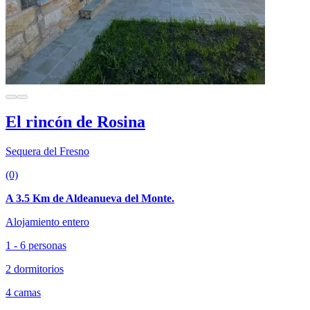
El rincón de Rosina
Sequera del Fresno
(0)
A 3.5 Km de Aldeanueva del Monte.
Alojamiento entero
1 - 6 personas
2 dormitorios
4 camas