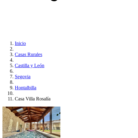
Inicio
Casas Rurales
Castilla y León
Segovia
Hontalbilla
Casa Villa Rosalía