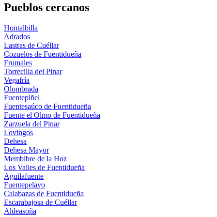
Pueblos cercanos
Hontalbilla
Adrados
Lastras de Cuéllar
Cozuelos de Fuentidueña
Frumales
Torrecilla del Pinar
Vegafría
Olombrada
Fuentepiñel
Fuentesaúco de Fuentidueña
Fuente el Olmo de Fuentidueña
Zarzuela del Pinar
Lovingos
Dehesa
Dehesa Mayor
Membibre de la Hoz
Los Valles de Fuentidueña
Aguilafuente
Fuentepelayo
Calabazas de Fuentidueña
Escarabajosa de Cuéllar
Aldeasoña