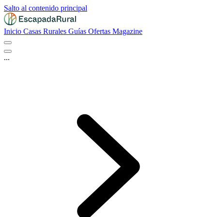
Salto al contenido principal
Inicio
Casas Rurales
Guías
Ofertas
Magazine
...