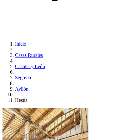
Inicio
Casas Rurales
Castilla y León
Segovia
Ayllón
Hestia