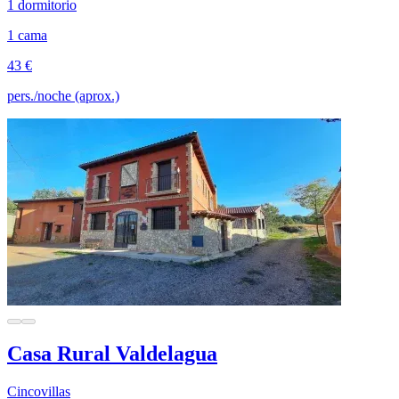
1 dormitorio
1 cama
43 €
pers./noche (aprox.)
Casa Rural Valdelagua
Cincovillas