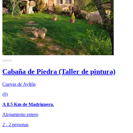
Cabaña de Piedra (Taller de pintura)
Cuevas de Ayllón
(0)
A 8.5 Km de Madriguera.
Alojamiento entero
2 - 2 personas