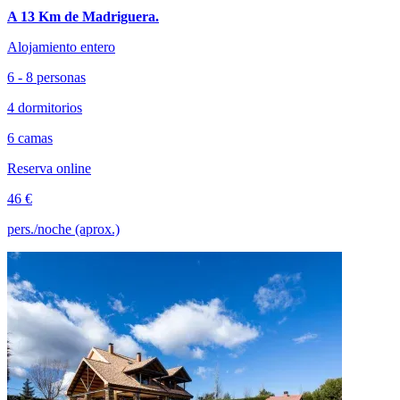
A 13 Km de Madriguera.
Alojamiento entero
6 - 8 personas
4 dormitorios
6 camas
Reserva online
46 €
pers./noche (aprox.)