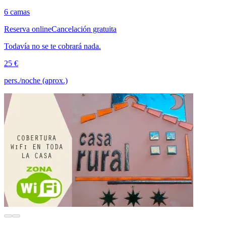
6 camas
Reserva online
Cancelación gratuita
Todavía no se te cobrará nada.
25 €
pers./noche (aprox.)