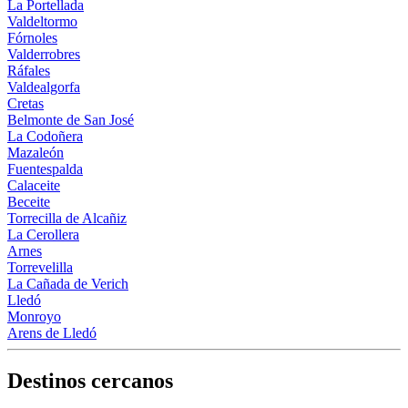
La Portellada
Valdeltormo
Fórnoles
Valderrobres
Ráfales
Valdealgorfa
Cretas
Belmonte de San José
La Codoñera
Mazaleón
Fuentespalda
Calaceite
Beceite
Torrecilla de Alcañiz
La Cerollera
Arnes
Torrevelilla
La Cañada de Verich
Lledó
Monroyo
Arens de Lledó
Destinos cercanos