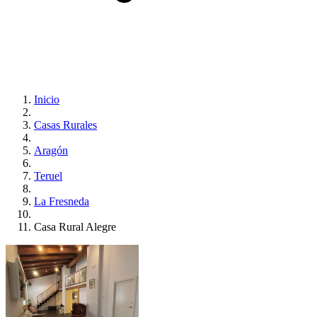
Inicio
Casas Rurales
Aragón
Teruel
La Fresneda
Casa Rural Alegre