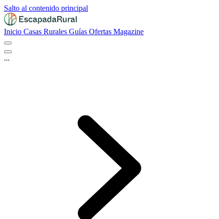
Salto al contenido principal
Inicio
Casas Rurales
Guías
Ofertas
Magazine
...