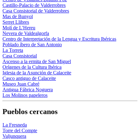
Castillo-Palacio de Valderrobres
Casa Consistorial de Valderrobres
Mas de Bunyol
Serret Llibres
Molí de L'Hereu
Nevera de Valdealgorfa
Centro de Interpretación de la Lengua y Escritura Ibéricas
Poblado íbero de San Antonio
La Torreta
Casa Consistorial
Ascenso a la ermita de San Miguel
Orígenes de la Cultura Ibérica
Iglesia de la Asunción de Calaceite
Casco antiguo de Calaceite
Museo Juan Cabré
Antigua Fábrica Noguera
Los Molinos papeleros
Pueblos cercanos
La Fresneda
Torre del Compte
Valjunquera