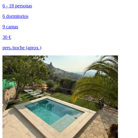
6 - 18 personas
6 dormitorios
9 camas
30 €
pers./noche (aprox.)