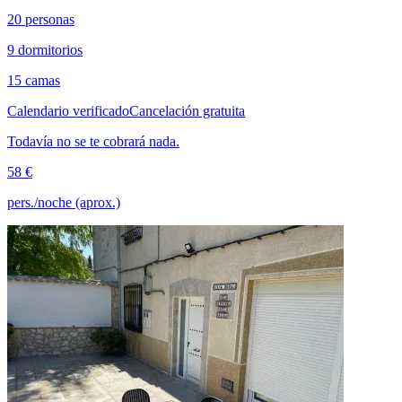
20 personas
9 dormitorios
15 camas
Calendario verificado
Cancelación gratuita
Todavía no se te cobrará nada.
58 €
pers./noche (aprox.)