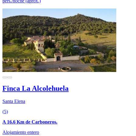
pers./noche (aprox.)
Finca La Alcolehuela
Santa Elena
(5)
A 16.6 Km de Carboneros.
Alojamiento entero