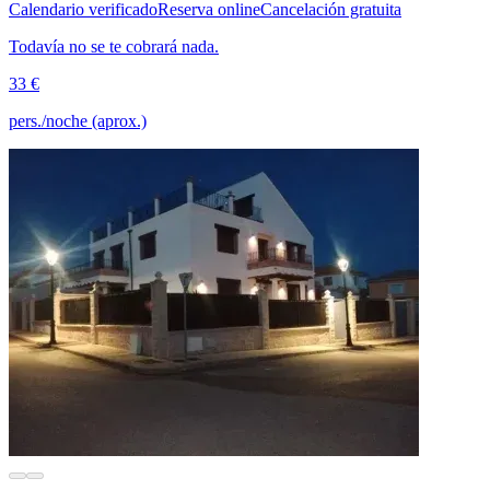
Calendario verificado
Reserva online
Cancelación gratuita
Todavía no se te cobrará nada.
33 €
pers./noche (aprox.)