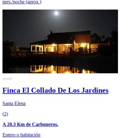
pers./noche (aprox.)
Finca El Collado De Los Jardines
Santa Elena
(2)
A 20.3 Km de Carboneros.
Entero o habitación