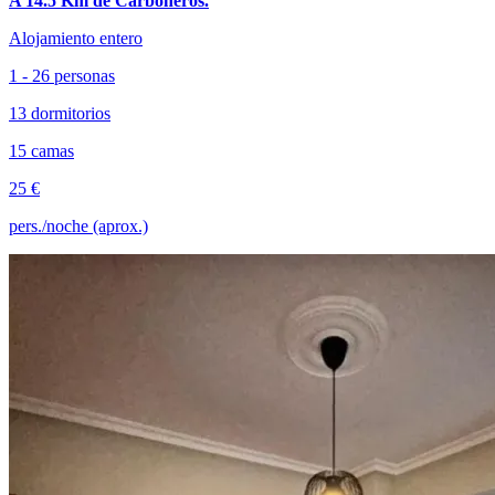
A 14.5 Km de Carboneros.
Alojamiento entero
1 - 26 personas
13 dormitorios
15 camas
25 €
pers./noche (aprox.)