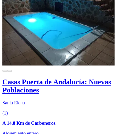
Casas Puerta de Andalucía: Nuevas
Poblaciones
Santa Elena
(1)
A 14.8 Km de Carboneros.
Alojamiento entero